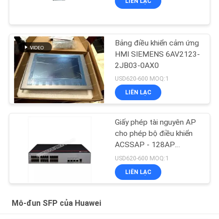
LIÊN LẠC
Bảng điều khiển cảm ứng
HMI SIEMENS 6AV2123-
2JB03-0AX0
USD620-600 MOQ:1
LIÊN LẠC
Giấy phép tài nguyên AP
cho phép bộ điều khiển
ACSSAP - 128AP
AC6508
USD620-600 MOQ:1
LIÊN LẠC
Mô-đun SFP của Huawei