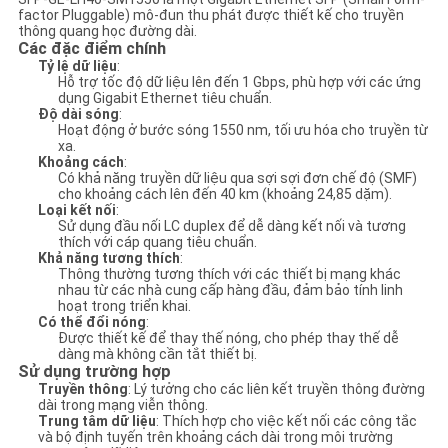
SÁCH
factor Pluggable) mô-đun thu phát được thiết kế cho truyền
thông quang học đường dài.
BẢO
Các đặc điểm chính
Tỷ lệ dữ liệu
:
MẬT
Hỗ trợ tốc độ dữ liệu lên đến 1 Gbps, phù hợp với các ứng
dụng Gigabit Ethernet tiêu chuẩn.
Độ dài sóng
:
Hoạt động ở bước sóng 1550 nm, tối ưu hóa cho truyền từ
xa.
Khoảng cách
:
Có khả năng truyền dữ liệu qua sợi sợi đơn chế độ (SMF)
cho khoảng cách lên đến 40 km (khoảng 24,85 dặm).
Loại kết nối
:
Sử dụng đầu nối LC duplex để dễ dàng kết nối và tương
thích với cáp quang tiêu chuẩn.
Khả năng tương thích
:
Thông thường tương thích với các thiết bị mạng khác
nhau từ các nhà cung cấp hàng đầu, đảm bảo tính linh
hoạt trong triển khai.
Có thể đổi nóng
:
Được thiết kế để thay thế nóng, cho phép thay thế dễ
dàng mà không cần tắt thiết bị.
Sử dụng trường hợp
Truyền thông
: Lý tưởng cho các liên kết truyền thông đường
dài trong mạng viễn thông.
Trung tâm dữ liệu
: Thích hợp cho việc kết nối các công tắc
và bộ định tuyến trên khoảng cách dài trong môi trường