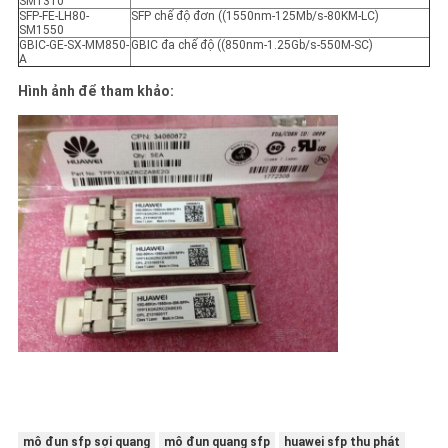
SM1310
SFP-FE-LH80-
SFP chế độ đơn ((1550nm-125Mb/s-80KM-LC)
SM1550
GBIC-GE-SX-MM850-
GBIC đa chế độ ((850nm-1.25Gb/s-550M-SC)
A
Hình ảnh để tham khảo:
mô đun sfp sợi quang
mô đun quang sfp
huawei sfp thu phát