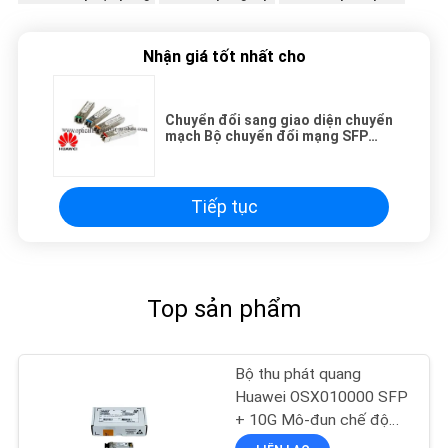
Nhận giá tốt nhất cho
Chuyển đổi sang giao diện chuyển
mạch Bộ chuyển đổi mạng SFP
mô-đun Huawei SFP-GE-LH40-
SM1550
Tiếp tục
Top sản phẩm
Bộ thu phát quang
Huawei OSX010000 SFP
+ 10G Mô-đun chế độ
đơn 1310nm 10km LC