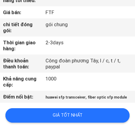
hàng tối thiểu:
CHUYẾN
Giá bán:
FTF
THAM
QUAN
chi tiết đóng
gói chung
gói:
NHÀ
Thời gian giao
2-3days
MÁY
hàng:
Điều khoản
Công đoàn phương Tây, l / c, t / t,
KIỂM
thanh toán:
paypal
SOÁT
Khả năng cung
1000
CHẤT
cấp:
LƯỢNG
Điểm nổi bật:
,
huawei sfp transceiver
fiber optic sfp module
LIÊN
GIÁ TỐT NHẤT
HỆ