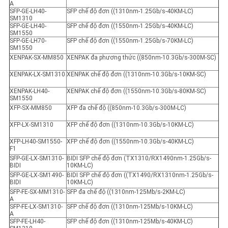
A
SFP-GE-LH40-
SFP chế độ đơn ((1310nm-1.25Gb/s-40KM-LC)
SM1310
SFP-GE-LH40-
SFP chế độ đơn ((1550nm-1.25Gb/s-40KM-LC)
SM1550
SFP-GE-LH70-
SFP chế độ đơn ((1550nm-1.25Gb/s-70KM-LC)
SM1550
XENPAK-SX-MM850
XENPAK đa phương thức ((850nm-10.3Gb/s-300M-SC)
XENPAK-LX-SM1310
XENPAK chế độ đơn ((1310nm-10.3Gb/s-10KM-SC)
XENPAK-LH40-
XENPAK chế độ đơn ((1550nm-10.3Gb/s-80KM-SC)
SM1550
XFP-SX-MM850
XFP đa chế độ ((850nm-10.3Gb/s-300M-LC)
XFP-LX-SM1310
XFP chế độ đơn ((1310nm-10.3Gb/s-10KM-LC)
XFP-LH40-SM1550-
XFP chế độ đơn ((1550nm-10.3Gb/s-40KM-LC)
F1
SFP-GE-LX-SM1310-
BIDI SFP chế độ đơn (TX1310/RX1490nm-1.25Gb/s-
BIDI
10KM-LC)
SFP-GE-LX-SM1490-
BIDI SFP chế độ đơn ((TX1490/RX1310nm-1.25Gb/s-
BIDI
10KM-LC)
SFP-FE-SX-MM1310-
SFP đa chế độ ((1310nm-125Mb/s-2KM-LC)
A
SFP-FE-LX-SM1310-
SFP chế độ đơn ((1310nm-125Mb/s-10KM-LC)
A
SFP-FE-LH40-
SFP chế độ đơn ((1310nm-125Mb/s-40KM-LC)