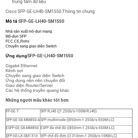
trung tâm dữ liệu.
Cisco
SFP-GE-LH40-SM1550
Thông tin chung:
Mô tả
SFP-GE-LH40-SM1550
Nhà sản xuất mô-đun mạng
Mô-đun SFP
FCC,CE,Rohs
Chuyển sang giao diện Switch
Ứng dụng
SFP-GE-LH40-SM1550
Gigabit Ethernet
Kênh sợi
Chuyển sang giao diện Switch
Ứng dụng nền nền chuyển đổi
Giao diện Router/Server
Các hệ thống truyền quang khác
Những người mẫu khác tốt hơn:
FP-GE-T
SFP RJ45 ((1.25Gb/s-100M-RJ45)
SFP-GE-SX-MM850-A
SFP multimode ((850nm-1.25Gb/s-550M-LC)
ESFP-GE-SX-MM850
ESFP đa chế độ ((850nm-1.25Gb/s-550M-LC)
SFP-GE-LX-SM1310-
SFP chế độ đơn ((1310nm-1.25Gb/s-10KM-LC)