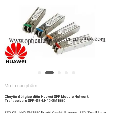
VỚI
CHÚNG
TÔI
TIN
TỨC
CÁC
VỤ
ÁN
Mô tả sản phẩm
SITEMAP
Chuyển đổi giao diện Huawei SFP Module Network
Transceivers SFP-GE-LH40-SM1550
CHÍNH
SFP-GE-LH40-SM1550 là một Gigabit Ethernet SFP (Small Form-