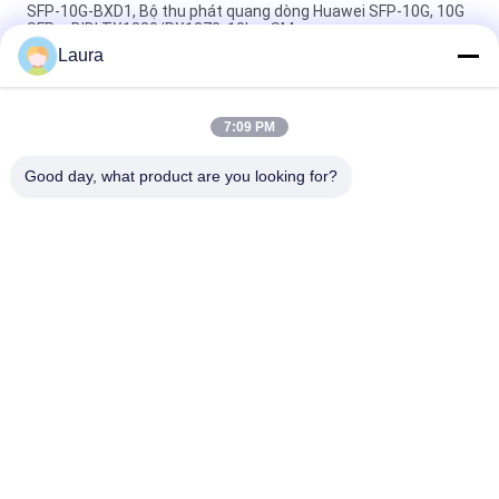
SFP-10G-BXD1, Bộ thu phát quang dòng Huawei SFP-10G, 10G
SFP+, BIDI TX1330/RX1270, 10km SM
Laura
SFP-10G-BXU1, Bộ thu phát quang Huawei SFP+, 10G, BIDI,
10km
7:09 PM
OSX010000, Bộ thu phát quang Huawei SFP+, 10G SFP+,
1310nm, 10km
Good day, what product are you looking for?
Danh mục phổ biến
Tất cả
các
Module Thu Phát 
Thiết Bị Thu Phát 
Quang
Quang SFP
Mô-Đun SFP Của 
Điều Khiển Công 
Cisco
Nghiệp PLC
Mô-Đun SFP Của 
Bộ Chuyển Mạch 
Huawei
Ethernet Của Cisco
Thiết Bị Chuyển 
Điểm Cuối Hội Nghị 