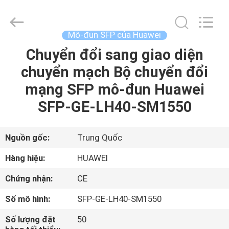
2016
-
2026
LonRise
Equipment
Mô-đun SFP của Huawei
Co.
Ltd..
All
Chuyển đổi sang giao diện
NHÀ
Rights
Reserved.
chuyển mạch Bộ chuyển đổi
SẢN
mạng SFP mô-đun Huawei
PHẨM
SFP-GE-LH40-SM1550
VIDEO
Nguồn gốc:
Trung Quốc
Hàng hiệu:
HUAWEI
VỀ
Chứng nhận:
CE
CHÚNG
Số mô hình:
SFP-GE-LH40-SM1550
TÔI
Số lượng đặt
50