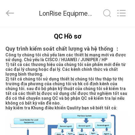
2016
-
2026
LonRise Equipment Co. Ltd. Kiểm soát chất lượng
LonRise
Equipment
Co.
Ltd..
All
NHÀ
Rights
QC Hồ sơ
Reserved.
Quy trình kiểm soát chất lượng và hệ thống ：
SẢN
Công ty chúng tôi chủ yếu làm các thiết bị mạng mới và được
PHẨM
sử dụng.
Chủ yếu là CISCO / HUAWEI / JUNIPER / HP
1) tất cả các thương hiệu của chúng tôi sản phẩm mới đến từ
các đại lý chung hoặc đại lý.
Các kênh chính thức và chất
lượng bình thường.
VIDEO
2) tất cả chúng tôi sử dụng thiết bị chúng tôi thu thập từ thị
trường địa phương của chúng tôi và hk cố định kênh của
chúng tôi.
sau đó bộ phận kỹ thuật của chúng tôi sẽ kiểm tra
tất cả các thiết bị được sử dụng chỉ được thử nghiệm tốt sau
VỀ
đó có thể chuyển sang QC và bộ phận QC sẽ kiểm tra lại nếu
không có bất kỳ vấn đề nào.
CHÚNG
hãy kiểm tra Khung điều khiển Qaulity bạn sẽ biết tất cả:
TÔI