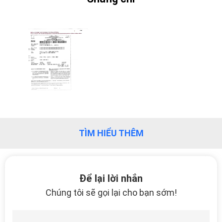
VỚI
CHÚNG
TÔI
TIN
TỨC
CÁC
VỤ
TÌM HIỂU THÊM
ÁN
SƠ
Để lại lời nhắn
Chúng tôi sẽ gọi lại cho bạn sớm!
ĐỒ
TRANG