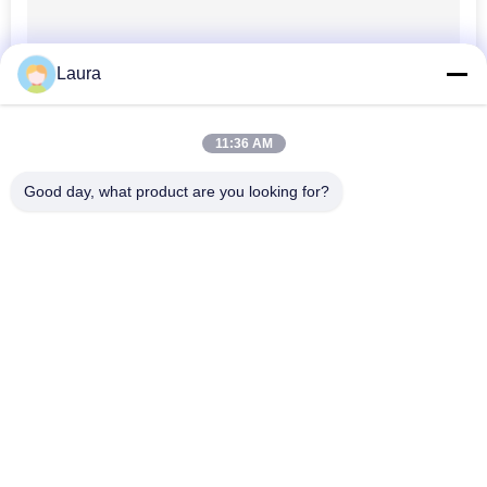
WEB
Laura
CHÍNH
SÁCH
11:36 AM
BẢO
MẬT
Good day, what product are you looking for?
Danh mục phổ biến
Tất cả
các
Module Thu Phát 
Thiết Bị Thu Phát 
Quang
Quang SFP
Mô-Đun SFP Của 
Điều Khiển Công 
Cisco
Nghiệp PLC
Mô-Đun SFP Của 
Bộ Chuyển Mạch 
Huawei
Ethernet Của Cisco