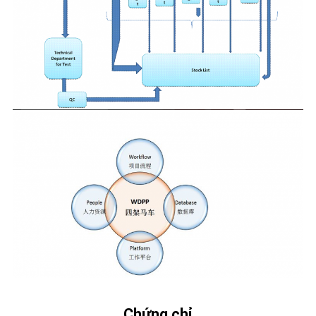
CHUYẾN
THAM
QUAN
NHÀ
MÁY
KIỂM
SOÁT
CHẤT
LƯỢNG
LIÊN
HỆ
Chứng chỉ