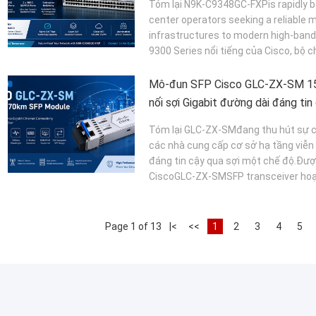
Tóm lại N9K-C9348GC-FXPis rapidly b
center operators seeking a reliable m
infrastructures to modern high-ban
9300 Series nổi tiếng của Cisco, bộ c
Mô-đun SFP Cisco GLC-ZX-SM 1
nối sợi Gigabit đường dài đáng tin
Tóm lại GLC-ZX-SMđang thu hút sự c
các nhà cung cấp cơ sở hạ tầng viễn 
đáng tin cậy qua sợi một chế độ.Đư
CiscoGLC-ZX-SMSFP transceiver hoạt
Page 1 of 13
|<
<<
1
2
3
4
5