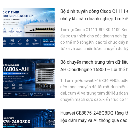
Bộ định tuyến dòng Cisco C1111-
chú ý khi các doanh nghiệp tìm ki
nhánh an toàn và có thể mở rộng
Tóm lại Cisco C1111-8P ISR 1100 Ser
được ưa thích cho các doanh nghiệp t
có thể mở rộng.Khi các tổ chức đẩy 
từ xa và các chiến lược chuyển đổi kỹ
Bộ chuyển mạch trung tâm dữ li
AH CloudEngine 16800 – Lõi thế 
đám mây và AI
1. Tóm lại HuaweiCE16804-AHCloudEng
nền tảng chuyển đổi lõi mô-đun hiệu
đại, cụm AI và trung tâm dữ liệu do
chuyển mạch cực cao, kiến trúc có th
Huawei CE8875-24BQ8DQ tăng tố
liệu đám mây và AI thông qua cá
8×800GE.