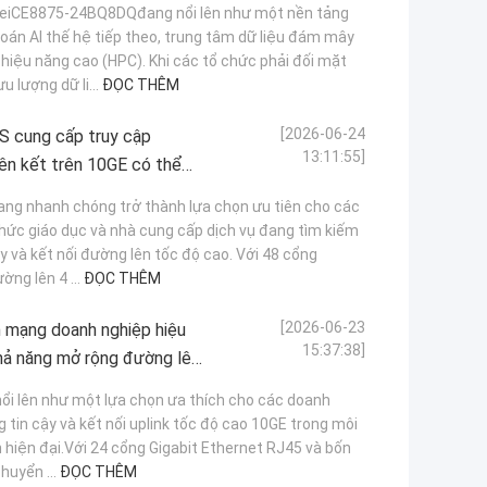
eiCE8875-24BQ8DQđang nổi lên như một nền tảng
án AI thế hệ tiếp theo, trung tâm dữ liệu đám mây
hiệu năng cao (HPC). Khi các tổ chức phải đối mặt
u lượng dữ li...
ĐỌC THÊM
[2026-06-24
 cung cấp truy cập
13:11:55]
iên kết trên 10GE có thể
g nhanh chóng trở thành lựa chọn ưu tiên cho các
chức giáo dục và nhà cung cấp dịch vụ đang tìm kiếm
y và kết nối đường lên tốc độ cao. Với 48 cổng
ờng lên 4 ...
ĐỌC THÊM
[2026-06-23
mạng doanh nghiệp hiệu
15:37:38]
khả năng mở rộng đường lên
 lên như một lựa chọn ưa thích cho các doanh
 tin cậy và kết nối uplink tốc độ cao 10GE trong môi
 hiện đại.Với 24 cổng Gigabit Ethernet RJ45 và bốn
chuyển ...
ĐỌC THÊM