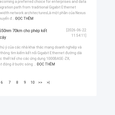
ecoming a preferred choice for enterprises and data
igration path from traditional Gigabit Ethernet
dwidth network architecturesLà một phần của Nexus
huyển đ...
ĐỌC THÊM
[2026-06-22
550nm 70km cho phép kết
11:54:11]
 cậy
hú ý của các nhà khai thác mạng doanh nghiệp và
thông tìm kiếm kết nối Gigabit Ethernet đường dài
ợc thiết kế cho các ứng dụng 1000BASE-ZX,
 động ở bước sóng ...
ĐỌC THÊM
6
7
8
9
10
>>
>|