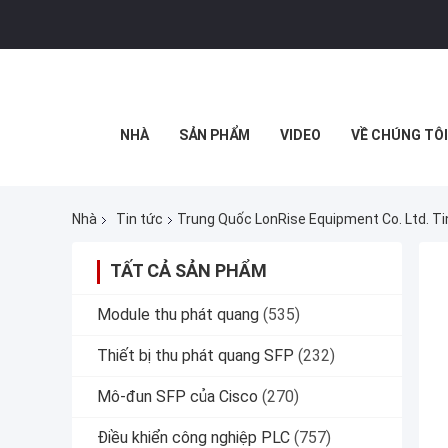
NHÀ
SẢN PHẨM
VIDEO
VỀ CHÚNG TÔI
Nhà
Tin tức
Trung Quốc LonRise Equipment Co. Ltd. T
TẤT CẢ SẢN PHẨM
Module thu phát quang
(535)
Thiết bị thu phát quang SFP
(232)
Mô-đun SFP của Cisco
(270)
Điều khiển công nghiệp PLC
(757)