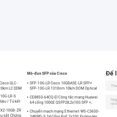
Để l
Mô-đun SFP của Cisco
Cisco GLC-
SFP-10G-LR Cisco 10GBASE-LR SFP+
20km LC DDM
SFP-10G-LR 1310nm 10km DOM Optical
Transceiver Module
-10G-LR-S
CE8850-64CQ-EI Công tắc mạng Huawei
iệu / Tủ kết
64 cổng 100GE QSFP28,2x10G SFP +,
không có quạt
c X2-10GB-ZR
Chuyển mạch mạng Ethernet WS-C3650-
iệu sắt Chứng
24PWD-S 24 Cổng PoE 2x10G Đường lên