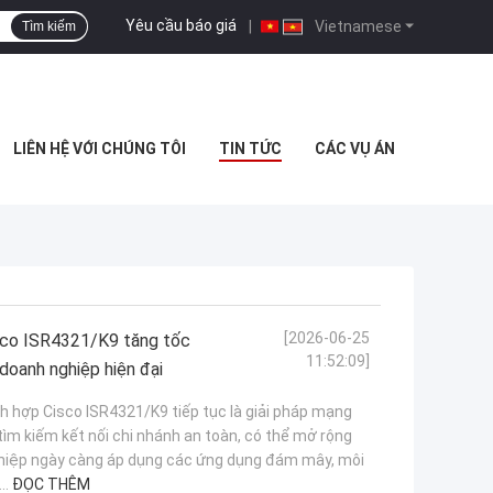
Yêu cầu báo giá
|
Vietnamese
Tìm kiếm
LIÊN HỆ VỚI CHÚNG TÔI
TIN TỨC
CÁC VỤ ÁN
[2026-06-25
isco ISR4321/K9 tăng tốc
11:52:09]
 doanh nghiệp hiện đại
ch hợp Cisco ISR4321/K9 tiếp tục là giải pháp mạng
ìm kiếm kết nối chi nhánh an toàn, có thể mở rộng
 nghiệp ngày càng áp dụng các ứng dụng đám mây, môi
..
ĐỌC THÊM