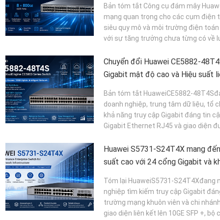
Bản tóm tắt Công cụ đám mây Huaw
mạng quan trọng cho các cụm điện to
siêu quy mô và môi trường điện toán 
với sự tăng trưởng chưa từng có về lư
Chuyển đổi Huawei CE5882-48T4S
Gigabit mật độ cao và Hiệu suất l
mở rộng cho các mạng hiện đại
Bản tóm tắt HuaweiCE5882-48T4Sđan
doanh nghiệp, trung tâm dữ liệu, tổ 
khả năng truy cập Gigabit đáng tin cậ
Gigabit Ethernet RJ45 và giao diện đư
Huawei S5731-S24T4X mang đến 
suất cao với 24 cổng Gigabit và 
10GE
Tóm lại HuaweiS5731-S24T4Xđang nổi
nghiệp tìm kiếm truy cập Gigabit đáng
trường mạng khuôn viên và chi nhánh
giao diện liên kết lên 10GE SFP +, bộ 