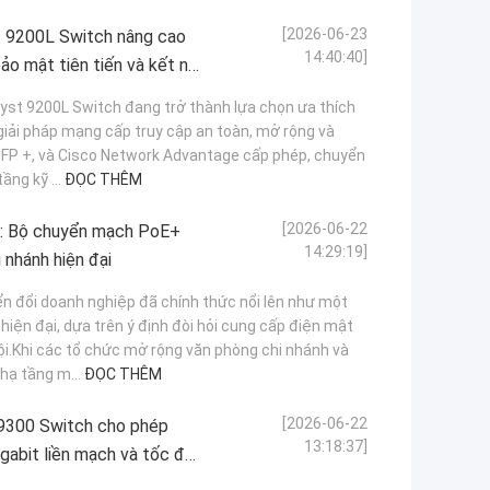
[2026-06-23
 9200L Switch nâng cao
14:40:40]
ảo mật tiên tiến và kết nối
st 9200L Switch đang trở thành lựa chọn ưa thích
iải pháp mạng cấp truy cập an toàn, mở rộng và
 SFP +, và Cisco Network Advantage cấp phép, chuyển
ầng kỹ ...
ĐỌC THÊM
[2026-06-22
: Bộ chuyển mạch PoE+
14:29:19]
 nhánh hiện đại
 đổi doanh nghiệp đã chính thức nổi lên như một
iện đại, dựa trên ý định đòi hỏi cung cấp điện mật
ội.Khi các tổ chức mở rộng văn phòng chi nhánh và
hạ tầng m...
ĐỌC THÊM
[2026-06-22
300 Switch cho phép
13:18:37]
gabit liền mạch và tốc độ