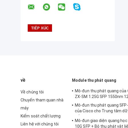
về
Module thu phát quang
Mô-đun thu phát quang của 
Về chúng tôi
ZX-SM 1.25G SFP 1550nm 1
Chuyến tham quan nhà
Mô-đun thu phát quang SFP
máy
của Cisco cho Trung tâm dữ l
Kiểm soát chất lượng
nối doanh nghiệp
Mô-đun giao diện quang họ
Liên hệ với chúng tôi
10G SFP + Bộ thu phát vật l