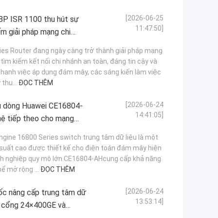
[2026-06-25
8P ISR 1100 thu hút sự
11:47:50]
ếm giải pháp mạng chi
ies Router đang ngày càng trở thành giải pháp mạng
ìm kiếm kết nối chi nhánh an toàn, đáng tin cậy và
nhanh việc áp dụng đám mây, các sáng kiến làm việc
 thu...
ĐỌC THÊM
[2026-06-24
ệu dòng Huawei CE16804-
14:41:05]
hệ tiếp theo cho mạng
ine 16800 Series switch trung tâm dữ liệu là một
 suất cao được thiết kế cho điện toán đám mây hiện
anh nghiệp quy mô lớn.CE16804-AHcung cấp khả năng
ể mở rộng ...
ĐỌC THÊM
[2026-06-24
c nâng cấp trung tâm dữ
13:53:14]
c cổng 24×400GE và