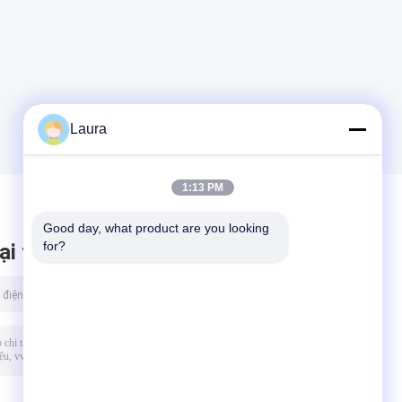
Laura
1:13 PM
Good day, what product are you looking 
for?
ại tin nhắn