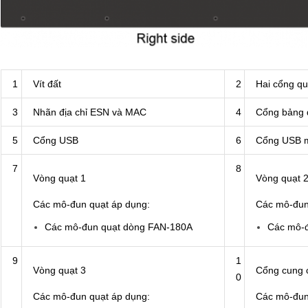
1
Vít đất
2
Hai cổng qu
3
Nhãn địa chỉ ESN và MAC
4
Cổng bảng 
5
Cổng USB
6
Cổng USB m
7
8
Vòng quạt 1
Vòng quạt 
Các mô-đun quạt áp dụng:
Các mô-đun
Các mô-đun quạt dòng FAN-180A
Các mô-
9
1
Vòng quạt 3
Cổng cung 
0
Các mô-đun quạt áp dụng:
Các mô-đun