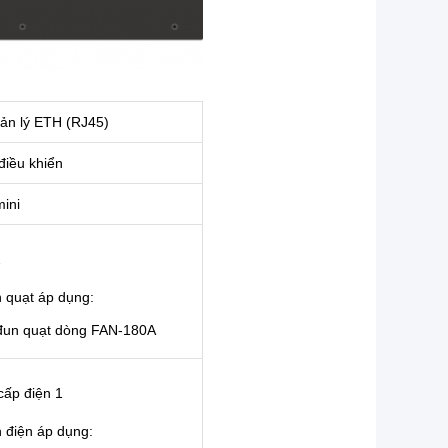
ản lý ETH (RJ45)
điều khiển
ini
2
 quạt áp dụng:
đun quạt dòng FAN-180A
cấp điện 1
 điện áp dụng: