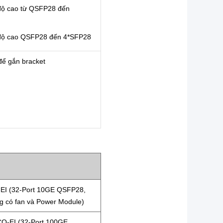
độ cao từ QSFP28 đến
độ cao QSFP28 đến 4*SFP28
để gắn bracket
EI (32-Port 10GE QSFP28,
g có fan và Power Module)
Q-EI (32-Port 100GE