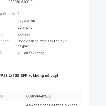
CE8850-64CQ-EI
 tối thiểu:
1
negonation
gói chung
ng:
2-3days
 toán:
Công đoàn phương Tây, l / c, t / t,
paypal
ấp:
200 chiếc / tháng
P28,2x10G SFP +, không có quạt
nh:
CE8850-64CQ-EI
64x40GE/100GE QSFP28, 2 x 10GE