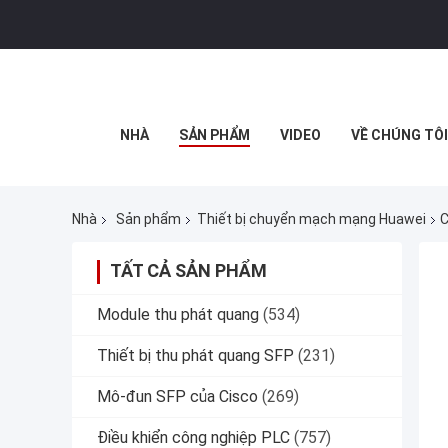
NHÀ
SẢN PHẨM
VIDEO
VỀ CHÚNG TÔI
Nhà
Sản phẩm
Thiết bị chuyển mạch mạng Huawei
C
TẤT CẢ SẢN PHẨM
Module thu phát quang
(534)
Thiết bị thu phát quang SFP
(231)
Mô-đun SFP của Cisco
(269)
Điều khiển công nghiệp PLC
(757)