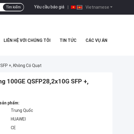
Yêu cầu báo giá
|
Vietnamese
Tìm kiếm
LIÊN HỆ VỚI CHÚNG TÔI
TIN TỨC
CÁC VỤ ÁN
SFP +, Không Có Quạt
ng 100GE QSFP28,2x10G SFP +,
 sản phẩm:
Trung Quốc
HUAWEI
CE