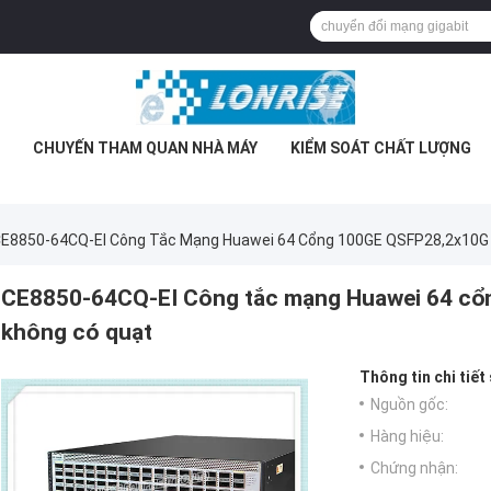
CHUYẾN THAM QUAN NHÀ MÁY
KIỂM SOÁT CHẤT LƯỢNG
E8850-64CQ-EI Công Tắc Mạng Huawei 64 Cổng 100GE QSFP28,2x10G 
CE8850-64CQ-EI Công tắc mạng Huawei 64 cổ
không có quạt
Thông tin chi tiết
Nguồn gốc:
Hàng hiệu:
Chứng nhận: