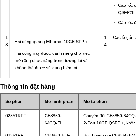
Cáp tốc 
QSFP28
Cáp tốc 
1
1
Các lỗ gắn 
Hai cổng quang Ethernet 10GE SFP +
3
4
Hai cổng này được dành riêng cho việc
mở rộng chức năng trong tương lai và
không thể được sử dụng hiện tại.
Thông tin đặt hàng
Số phần
Mô hình phần
Mô tả phần
02351RFF
CE8850-
Chuyển đổi CE8850-64CQ-
64CQ-EI
2-Port 10GE QSFP +, khôn
02351RFJ
CE8850-EI-F-
Bộ chuyển đổi CE8850-64C