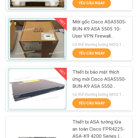
CHUYẾN
YÊU CẦU NGAY
THAM
HOT
Mới gốc Cisco ASA5505-
QUAN
273
BUN-K9 ASA 5505 10-
NHÀ
User VPN Firewall
Mô-đun SFP của
ASA5505-BUN-K9
MÁY
Có thể thương lượng MOQ:1 đơn vị
Cisco
YÊU CẦU NGAY
KIỂM
HOT
Thiết bị bảo mật thích
SOÁT
ứng mới Cisco ASA5550-
CHẤT
BUN-K9 ASA 5550
757
Ethernet firewall
Có thể thương lượng MOQ:1 đơn vị
LƯỢNG
Điều khiển công
YÊU CẦU NGAY
LIÊN
nghiệp PLC
Thiết bị ASA tường lửa
HỆ
an toàn Cisco FPR4225-
ASA-K9 4200 Series |