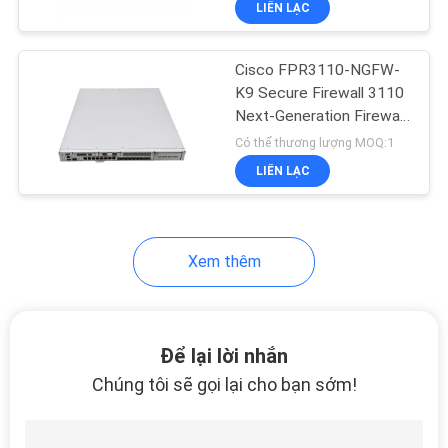
LIÊN LẠC
187
doanh nghiệp
Mô-đun Bộ định
Cisco FPR3110-NGFW-
tuyến của Cisco
K9 Secure Firewall 3110
Next-Generation Firewall
Ứng dụng bảo mật mạng
Có thể thương lượng MOQ:1
doanh nghiệp
LIÊN LẠC
160
Xem thêm
Cung cấp năng
lượng của Cisco
Để lại lời nhắn
Chúng tôi sẽ gọi lại cho bạn sớm!
131