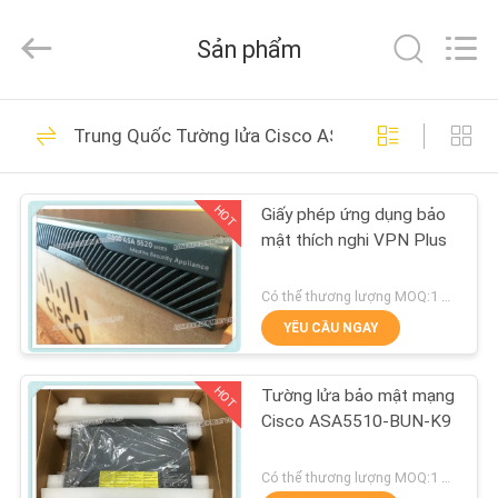
2016
-
2026
Sản phẩm
LonRise
Equipment
Co.
Ltd..
All
NHÀ
538
Rights
Trung Quốc Tường lửa Cisco ASA
Reserved.
Module thu phát
SẢN
quang
HOT
Giấy phép ứng dụng bảo
PHẨM
mật thích nghi VPN Plus
VIDEO
Có thể thương lượng MOQ:1 đơn vị
YÊU CẦU NGAY
235
VỀ
Thiết bị thu phát
HOT
Tường lửa bảo mật mạng
CHÚNG
Cisco ASA5510-BUN-K9
TÔI
quang SFP
Có thể thương lượng MOQ:1 đơn vị