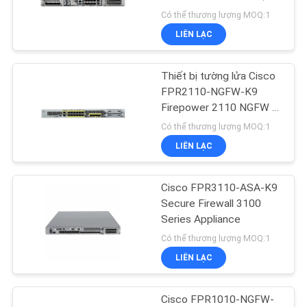
VỚI
Tường lửa bảo mật mạng
Có thể thương lượng MOQ:1
CHÚNG
doanh nghiệp
LIÊN LẠC
TÔI
302
Mô-đun SFP của
Thiết bị tường lửa Cisco
TIN
FPR2110-NGFW-K9
Huawei
Firepower 2110 NGFW |
TỨC
Bảo mật doanh nghiệp
Có thể thương lượng MOQ:1
LIÊN LẠC
CÁC
VỤ
Cisco FPR3110-ASA-K9
1582
ÁN
Secure Firewall 3100
Bộ chuyển mạch
Series Appliance
Có thể thương lượng MOQ:1
SƠ
Ethernet của Cisco
LIÊN LẠC
ĐỒ
TRANG
Cisco FPR1010-NGFW-