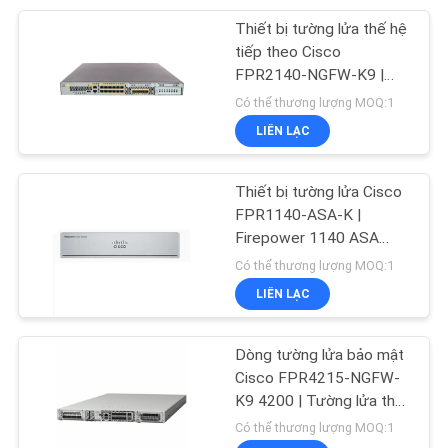
Thiết bị tường lửa thế hệ
69
tiếp theo Cisco
Điện thoại IP của
FPR2140-NGFW-K9 |
Bảo mật mạng hiệu suất
Có thể thương lượng MOQ:1
Cisco
cao cho chi nhánh doanh
LIÊN LẠC
nghiệp và trung tâm dữ
liệu
Thiết bị tường lửa Cisco
FPR1140-ASA-K |
Firepower 1140 ASA
189
Security Gateway để bảo
Có thể thương lượng MOQ:1
vệ mạng doanh nghiệp
LIÊN LẠC
hệ điều hành Huawei
Dòng tường lửa bảo mật
Cisco FPR4215-NGFW-
K9 4200 | Tường lửa thế
hệ tiếp theo hiệu suất
Có thể thương lượng MOQ:1
cao dành cho mạng