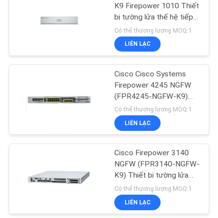
WEB
K9 Firepower 1010 Thiết
bị tường lửa thế hệ tiếp
1097
theo
Có thể thương lượng MOQ:1
CHÍNH
Thiết bị chuyển
LIÊN LẠC
SÁCH
mạch mạng Huawei
BẢO
Cisco Cisco Systems
Firepower 4245 NGFW
MẬT
(FPR4245-NGFW-K9)
Thiết bị tường lửa thế hệ
Có thể thương lượng MOQ:1
tiếp theo hiệu suất cao
LIÊN LẠC
103
cho bảo mật doanh
nghiệp
Điểm cuối hội nghị
Cisco Firepower 3140
NGFW (FPR3140-NGFW-
video
K9) Thiết bị tường lửa
thế hệ tiếp theo dành
Có thể thương lượng MOQ:1
cho bảo mật mạng doanh
LIÊN LẠC
nghiệp