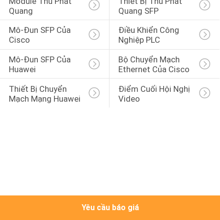
Module Thu Phát 
Thiết Bị Thu Phát 
CHUYẾN
Quang
Quang SFP
THAM
Mô-Đun SFP Của 
Điều Khiển Công 
QUAN
Cisco
Nghiệp PLC
NHÀ
Mô-Đun SFP Của 
Bộ Chuyển Mạch 
Huawei
Ethernet Của Cisco
MÁY
Thiết Bị Chuyển 
Điểm Cuối Hội Nghị 
Mạch Mạng Huawei
Video
KIỂM
SOÁT
CHẤT
LƯỢNG
LIÊN
HỆ
Yêu cầu báo giá