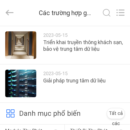
2016
-
2026
Các trường hợp gần đây
LonRise
Equipment
Co.
Ltd..
All
NHÀ
Rights
2023-05-15
Reserved.
Triển khai truyền thông khách sạn,
SẢN
bảo vệ trung tâm dữ liệu
PHẨM
2023-05-15
VIDEO
Giải pháp trung tâm dữ liệu
VỀ
CHÚNG
Danh mục phổ biến
Tất cả
TÔI
các