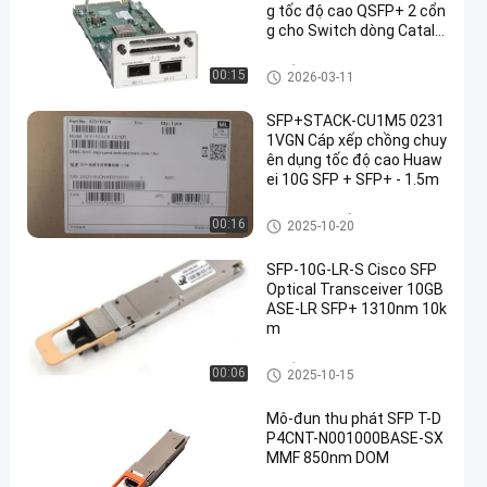
g tốc độ cao QSFP+ 2 cổn
g cho Switch dòng Cataly
st 9300
Thiết bị thu phát quang SFP
00:15
2026-03-11
SFP+STACK-CU1M5 0231
1VGN Cáp xếp chồng chuy
ên dụng tốc độ cao Huaw
ei 10G SFP + SFP+ - 1.5m
Mô-đun SFP của Huawei
00:16
2025-10-20
SFP-10G-LR-S Cisco SFP
Optical Transceiver 10GB
ASE-LR SFP+ 1310nm 10k
m
Thiết bị thu phát quang SFP
00:06
2025-10-15
Mô-đun thu phát SFP T-D
P4CNT-N001000BASE-SX
MMF 850nm DOM