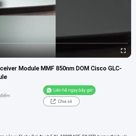
ceiver Module MMF 850nm DOM Cisco GLC-
ule
Liên hệ ngay bây giờ
 điểm
Chia sẻ