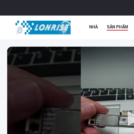
NHÀ
SẢN PHẨM
TIN TỨC
CÁC VỤ 