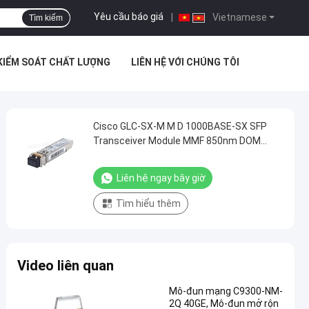
Yêu cầu báo giá
|
Vietnamese
Tìm kiếm
KIỂM SOÁT CHẤT LƯỢNG
LIÊN HỆ VỚI CHÚNG TÔI
Cisco GLC-SX-M M D 1000BASE-SX SFP
Transceiver Module MMF 850nm DOM
Cisco GLC-SX-M M D 1000BASE-SX SFP
transceiver module
Liên hệ ngay bây giờ
Tìm hiểu thêm
Video liên quan
Mô-đun mạng C9300-NM-
2Q 40GE, Mô-đun mở rộn