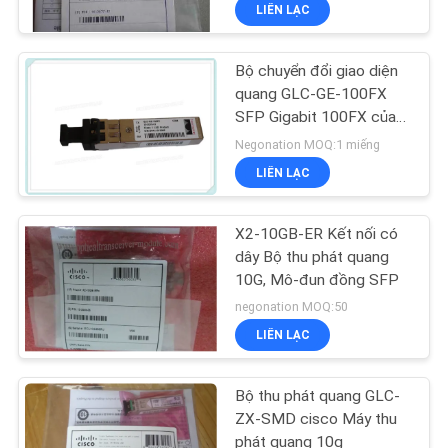
CHUYẾN
LIÊN LẠC
THAM
Bộ chuyển đổi giao diện
QUAN
quang GLC-GE-100FX
NHÀ
SFP Gigabit 100FX của
Cisco
MÁY
Negonation MOQ:1 miếng
LIÊN LẠC
KIỂM
X2-10GB-ER Kết nối có
SOÁT
dây Bộ thu phát quang
CHẤT
10G, Mô-đun đồng SFP
negonation MOQ:50
LƯỢNG
LIÊN LẠC
LIÊN
Bộ thu phát quang GLC-
HỆ
ZX-SMD cisco Máy thu
phát quang 10g