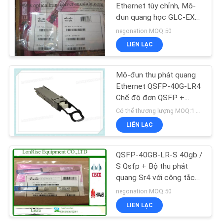
WEB
Ethernet tùy chỉnh, Mô-
đun quang học GLC-EX-
SM
negonation MOQ:50
CHÍNH
LIÊN LẠC
SÁCH
BẢO
Mô-đun thu phát quang
Ethernet QSFP-40G-LR4
MẬT
Chế độ đơn QSFP +
40GE
Có thể thương lượng MOQ:1 máy pc
LIÊN LẠC
QSFP-40GB-LR-S 40gb /
S Qsfp + Bộ thu phát
quang Sr4 với công tắc
Gigabit
negonation MOQ:50
LIÊN LẠC