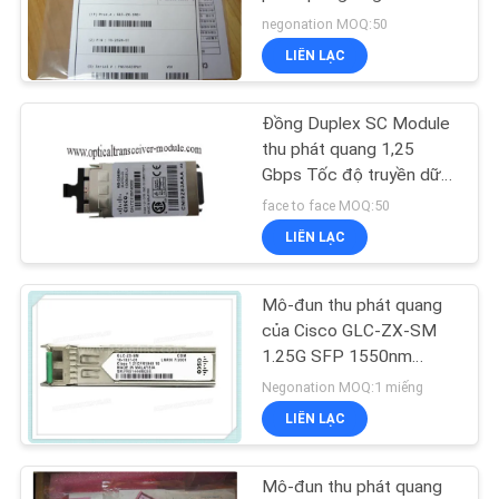
VỚI
negonation MOQ:50
CHÚNG
LIÊN LẠC
TÔI
Đồng Duplex SC Module
TIN
thu phát quang 1,25
Gbps Tốc độ truyền dữ
TỨC
liệu WS-G5486
face to face MOQ:50
LIÊN LẠC
CÁC
VỤ
Mô-đun thu phát quang
ÁN
của Cisco GLC-ZX-SM
1.25G SFP 1550nm
120km LC DDM
Negonation MOQ:1 miếng
SƠ
LIÊN LẠC
ĐỒ
TRANG
Mô-đun thu phát quang