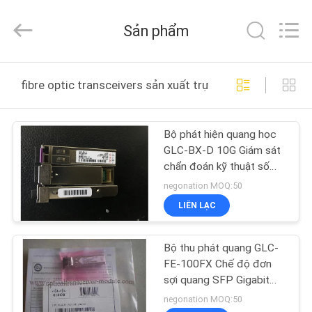
2016
-
2026
Sản phẩm
LonRise
Equipment
Co.
Ltd..
All
NHÀ
Rights
fibre optic transceivers sản xuất trực tuyến
Reserved.
SẢN
Bộ phát hiện quang học
PHẨM
GLC-BX-D 10G Giám sát
chẩn đoán kỹ thuật số
VIDEO
Hiệu chuẩn bên trong /
negonation MOQ:50
bên ngoài
LIÊN LẠC
VỀ
Bộ thu phát quang GLC-
CHÚNG
FE-100FX Chế độ đơn
TÔI
sợi quang SFP Gigabit
Ethernet
negonation MOQ:50