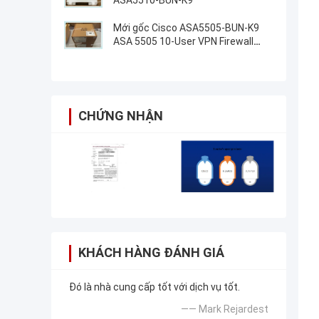
ASA5510-BUN-K9
Mới gốc Cisco ASA5505-BUN-K9
ASA 5505 10-User VPN Firewall
ASA5505-BUN-K9
CHỨNG NHẬN
KHÁCH HÀNG ĐÁNH GIÁ
Đó là nhà cung cấp tốt với dịch vụ tốt.
—— Mark Rejardest