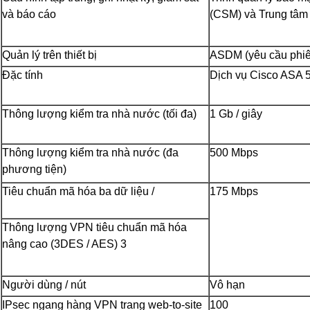
và báo cáo
(CSM) và Trung tâm 
Quản lý trên thiết bị
ASDM (yêu cầu phiên
Đặc tính
Dịch vụ Cisco ASA
Thông lượng kiểm tra nhà nước (tối đa)
1 Gb / giây
Thông lượng kiểm tra nhà nước (đa
500 Mbps
phương tiện)
Tiêu chuẩn mã hóa ba dữ liệu /
175 Mbps
Thông lượng VPN tiêu chuẩn mã hóa
nâng cao (3DES / AES) 3
Người dùng / nút
Vô hạn
IPsec ngang hàng VPN trang web-to-site
100