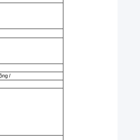
ộng /