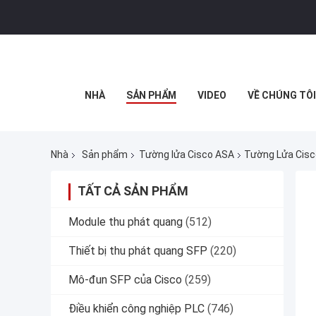
NHÀ
SẢN PHẨM
VIDEO
VỀ CHÚNG TÔI
Nhà
Sản phẩm
Tường lửa Cisco ASA
Tường Lửa Cisco
TẤT CẢ SẢN PHẨM
Module thu phát quang
(512)
Thiết bị thu phát quang SFP
(220)
Mô-đun SFP của Cisco
(259)
Điều khiển công nghiệp PLC
(746)