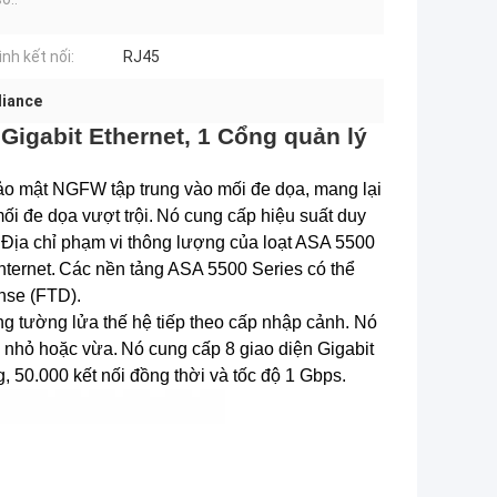
rình kết nối:
RJ45
liance
 Gigabit Ethernet, 1 Cổng quản lý
ảo mật NGFW tập trung vào mối đe dọa, mang lại
i đe dọa vượt trội.
Nó cung cấp hiệu suất duy
Địa chỉ phạm vi thông lượng của loạt ASA 5500
ternet.
Các nền tảng ASA 5500 Series có thể
nse (FTD).
g tường lửa thế hệ tiếp theo cấp nhập cảnh. Nó
 nhỏ hoặc vừa.
Nó cung cấp 8 giao diện Gigabit
 50.000 kết nối đồng thời và tốc độ 1 Gbps.