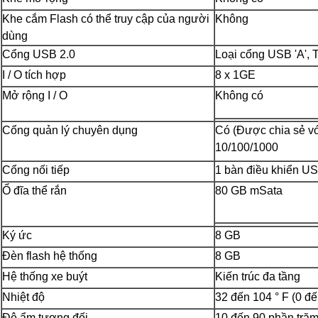
Khe cắm Flash có thể truy cập của người
Không
dùng
Cổng USB 2.0
Loại cổng USB 'A', 
I / O tích hợp
8 x 1GE
Mở rộng I / O
Không có
Cổng quản lý chuyên dụng
Có (Được chia sẻ v
10/100/1000
Cổng nối tiếp
1 bàn điều khiển U
Ổ đĩa thể rắn
80 GB mSata
Ký ức
8 GB
Đèn flash hệ thống
8 GB
Hệ thống xe buýt
Kiến trúc đa tầng
Nhiệt độ
32 đến 104 ° F (0 đế
Độ ẩm tương đối
10 đến 90 phần trăm