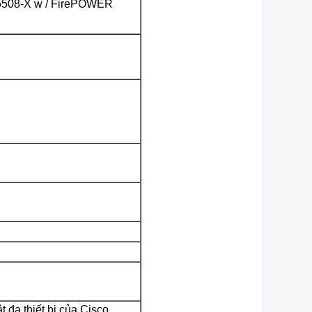
 5508-X w / FirePOWER
t đa thiết bị của Cisco