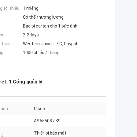
 tối thiểu:
1 miếng
Có thể thương lượng
Bao bì carton cho 1 bức ảnh
ng:
2-3days
 toán:
Western Union, L / C, Paypal
ấp:
1000 chiếc / tháng
net, 1 Cổng quản lý
hánh:
Cisco
ASA5508 / K9
Thiết bị bảo mật
ố::