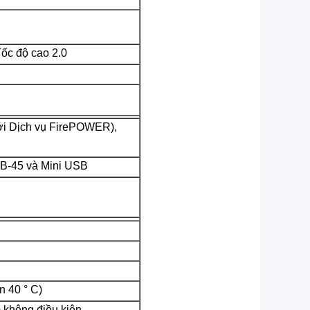
Tốc độ cao 2.0
ới Dịch vụ FirePOWER),
SB-45 và Mini USB
n 40 ° C)
 không điều kiện