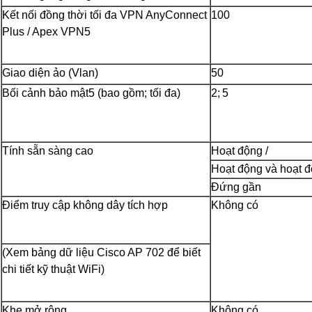
Kết nối đồng thời tối đa VPN AnyConnect
100
Plus / Apex VPN5
Giao diện ảo (Vlan)
50
Bối cảnh bảo mật5 (bao gồm; tối đa)
2;
5
Tính sẵn sàng cao
Hoạt động /
Hoạt động và hoạt đ
Đứng gần
Điểm truy cập không dây tích hợp
Không có
(Xem bảng dữ liệu Cisco AP 702 để biết
chi tiết kỹ thuật WiFi)
Khe mở rộng
Không có