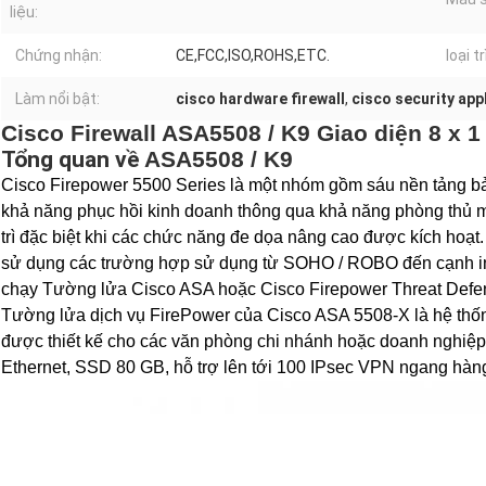
liệu:
Chứng nhận:
CE,FCC,ISO,ROHS,ETC.
loại t
Làm nổi bật:
cisco hardware firewall
,
cisco security app
Cisco Firewall ASA5508 / K9 Giao diện 8 x 1
Tổng quan về
ASA5508 / K9
Cisco Firepower 5500 Series là một nhóm gồm sáu nền tảng b
khả năng phục hồi kinh doanh thông qua khả năng phòng thủ mố
trì đặc biệt khi các chức năng đe dọa nâng cao được kích hoạt.
sử dụng các trường hợp sử dụng từ SOHO / ROBO đến cạnh in
chạy Tường lửa Cisco ASA hoặc Cisco Firepower Threat Defe
Tường lửa dịch vụ FirePower của Cisco ASA 5508-X là hệ thốn
được thiết kế cho các văn phòng chi nhánh hoặc doanh nghiệp
Ethernet, SSD 80 GB, hỗ trợ lên tới 100 IPsec VPN ngang hàng,