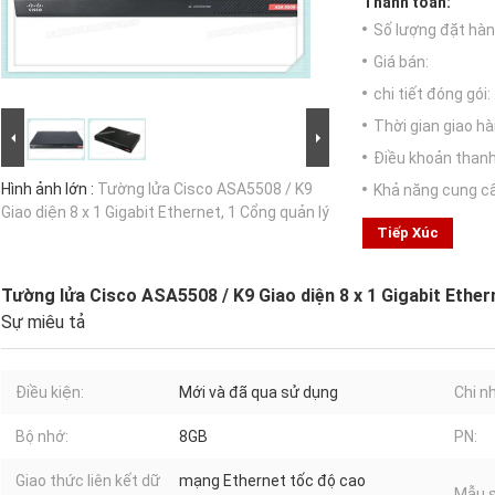
Thanh toán:
Số lượng đặt hàng
Giá bán:
chi tiết đóng gói:
Thời gian giao hà
Điều khoản thanh
Hình ảnh lớn :
Tường lửa Cisco ASA5508 / K9
Khả năng cung c
Giao diện 8 x 1 Gigabit Ethernet, 1 Cổng quản lý
Tiếp Xúc
Tường lửa Cisco ASA5508 / K9 Giao diện 8 x 1 Gigabit Ether
Sự miêu tả
Điều kiện:
Mới và đã qua sử dụng
Chi n
Bộ nhớ:
8GB
PN:
Giao thức liên kết dữ
mạng Ethernet tốc độ cao
Mẫu s