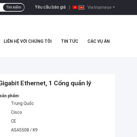
Yêu cầu báo giá
|
Vietnamese
Tìm kiếm
LIÊN HỆ VỚI CHÚNG TÔI
TIN TỨC
CÁC VỤ ÁN
igabit Ethernet, 1 Cổng quản lý
 sản phẩm:
Trung Quốc
Cisco
CE
ASA5508 / K9