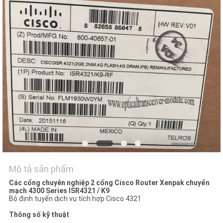
VỚI
CHÚNG
TÔI
TIN
TỨC
CÁC
VỤ
ÁN
Mô tả sản phẩm
SITEMAP
Các cổng chuyên nghiệp 2 cổng Cisco Router Xenpak chuyển
mạch 4300 Series ISR4321 / K9
Bộ định tuyến dịch vụ tích hợp Cisco 4321
CHÍNH
Thông số kỹ thuật