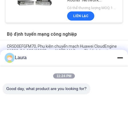
Router Network
PouterISR4461/K9
Có thể thương lượng MOQ:1 đơn vị
LIÊN LẠC
Bộ định tuyến mạng công nghiệp
CR5D0EFGFM70, Phụ kiện chuyển mạch Huawei CloudEngine
16800, 24x100/1000Base-X SFP, MACsec, Thẻ linh hoạt
Laura
CR5D0SRUAI70, Bảng điều khiển chính Huawei NetEngine 8000,
bộ nhớ 32G/SRUA-1 TA-F/Bảng xử lý chính A18A
11:24 PM
CR5DSFUIT07F, bộ chuyển mạch dòng CR5DSFUIT của Huawei,
công suất chuyển mạch 1 Tb/s
Good day, what product are you looking for?
Danh mục phổ biến
Tất cả
các
Module Thu Phát 
Thiết Bị Thu Phát 
Quang
Quang SFP