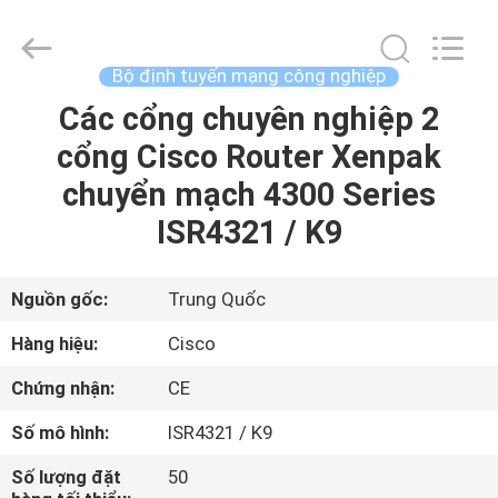
2016
-
2026
LonRise
Equipment
Bộ định tuyến mạng công nghiệp
Co.
Ltd..
All
Các cổng chuyên nghiệp 2
NHÀ
Rights
Reserved.
cổng Cisco Router Xenpak
SẢN
chuyển mạch 4300 Series
PHẨM
ISR4321 / K9
VIDEO
Nguồn gốc:
Trung Quốc
Hàng hiệu:
Cisco
VỀ
Chứng nhận:
CE
CHÚNG
Số mô hình:
ISR4321 / K9
TÔI
Số lượng đặt
50