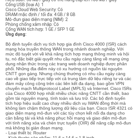
Cổng USB (loại A): 1
Cisco Cloud Web Security: Có
DRAM mặc định / tối đa: 4 GB / 8 GB
Mô-đun giao diện mạng (NIM): 2
Phòng chống xâm nhập: Có
Cổng WAN tích hợp: 1 GE / SFP 1 GE
Ứng dụng:
Bộ định tuyến dịch vụ tích hợp gia đình Cisco 4000 (ISR) cách
mạng hóa truyền thông WAN trong nhánh doanh nghiệp.
Với
mức độ tuyệt vời về khả năng tích hợp mạng thông minh và hội
tụ, nó đặc biệt giải quyết nhu cầu ngày càng tăng về mạng ứng
dụng nhận thức trong các trang web doanh nghiệp được phân
phối.
Những địa điểm này có xu hướng có nguồn tài nguyên
CNTT gọn gàng.
Nhưng chúng thường có nhu cầu ngày càng
cao về giao tiếp trực tiếp với cả trung tâm dữ liệu riêng tư và các
đám mây công cộng trên các liên kết đa dạng, bao gồm VPN
chuyển mạch Multiprotocol Label (MPLS) và Internet.
Cisco ISRs
của Cisco 4000 hợp nhất nhiều chức năng CNTT cần thiết, bao
gồm tài nguyên mạng, tính toán và lưu trữ.
Các bộ định tuyến
tích hợp hiệu suất cao chạy nhiều dịch vụ IWAN đồng thời mà
không làm chậm thông lượng dữ liệu của bạn.
Cisco ISR 4321 có
giao diện mạng mô-đun với các tùy chọn kết nối đa dạng cho
cân bằng tải và khả năng phục hồi mạng và giao diện mô-đun
với tính năng xóa và chèn trực tuyến (OIR) để nâng cấp mô-đun
mà không bị gián đoạn mạng.
- Loại thiết bị: Router
- Kích thước sản phẩm: 11,6 x 14,6 x 1,8 inch