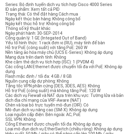
SÁCH
Series: Bộ định tuyến dịch vụ tích hợp Cisco 4000 Series
ID sản phẩm: Xem tất cả PID
BẢO
Trạng thái: Có thể đặt hàng Cách mua
Ngày kết thúc bán hàng: Không công bố
MẬT
Ngày kết thúc hỗ trợ: Không công bố
Thông số kỹ thuật khác
Ngày phát hành: 30-SEP-2014
Cổng quản lý: 1 GE (Integated Out of Band)
Yếu tố hình thức: 1 rack đơn vị (RU), máy tính để bàn
Hỗ trợ PoE (công suất) với tăng PoE: 260 W
Nền tảng ảo hóa máy chủ (UCS E-Series): Không áp dụng
Mạng dựa trên danh tính: Không
Khe cắm thẻ dịch vụ tích hợp (ISC): 1 (PVDM 4)
Các cổng LAN Ethernet được chuyển tối đa với PoE: Không áp
dụng
Flash mặc định / tối đa: 4 GB / 8 GB
Nguồn cung cấp dự phòng: Không
Tăng tốc VPN phần cứng (DES, 3DES, AES): Không
Hỗ trợ PoE (công suất) mà không tăng PoE: 120 W
Các dịch vụ Fiewall và NAT dựa trên khu vực: Tường lửa và bản
dịch địa chỉ mạng của VRF-Aware (NAT)
Chèn và loại bỏ trực tuyến mô-đun (OIR): Có
Mô-đun dịch vụ nâng cao (SM-X): Không áp dụng
Loại nguồn cấp điện: Bên ngoài: AC, PoE
SSL VPN: Không
Cổng Ethernet được chuyển tối đa: Không áp dụng
Loại mô-đun dịch vụ EtherSwitch (chiều rộng): Không áp dụng
Hiệu suất: 50 Mb / giây có thể nâng cấp lên 100 Mb / giây