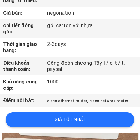
hàng tối thiểu:
CHUYẾN
Giá bán:
negonation
THAM
QUAN
chi tiết đóng
gói carton với nhựa
gói:
NHÀ
Thời gian giao
2-3days
MÁY
hàng:
Điều khoản
Công đoàn phương Tây, l / c, t / t,
KIỂM
thanh toán:
paypal
SOÁT
Khả năng cung
1000
CHẤT
cấp:
LƯỢNG
Điểm nổi bật:
,
cisco ethernet router
cisco network router
LIÊN
GIÁ TỐT NHẤT
HỆ