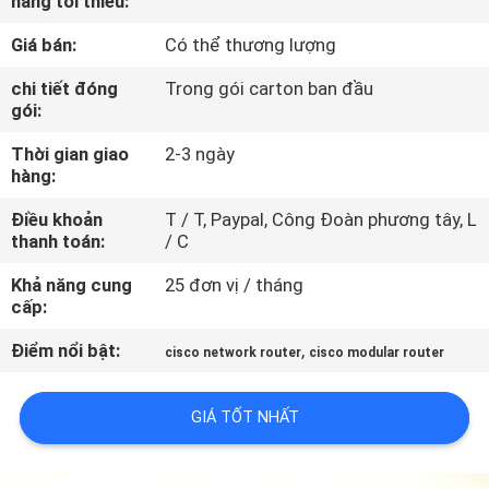
hàng tối thiểu:
CHUYẾN
Giá bán:
Có thể thương lượng
THAM
QUAN
chi tiết đóng
Trong gói carton ban đầu
gói:
NHÀ
Thời gian giao
2-3 ngày
MÁY
hàng:
Điều khoản
T / T, Paypal, Công Đoàn phương tây, L
KIỂM
thanh toán:
/ C
SOÁT
Khả năng cung
25 đơn vị / tháng
CHẤT
cấp:
LƯỢNG
Điểm nổi bật:
,
cisco network router
cisco modular router
LIÊN
GIÁ TỐT NHẤT
HỆ