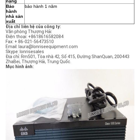
nặng
Bảo
bảo hành 1 năm
hành
nhà sản
xuất
Địa chỉ liên hệ của công ty:
Văn phòng Thượng Hải:
Điện thoại: +8618616582084
Fax: + 86-021-56473510
Email: laura@lonriseequipment.com
Skype: lonrisesales
Địa chỉ: Rm501, Tòa nhà 42, Số 415, Đường ShanQuan, 200443
ZhaBei, Thượng Hải, Trung Quốc.
Mục hình ảnh: