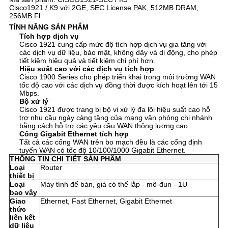
SÁCH
Cisco1921 / K9 với 2GE, SEC License PAK, 512MB DRAM,
256MB Fl
BẢO
TÍNH NĂNG SẢN PHẨM
Tích hợp dịch vụ
MẬT
Cisco 1921 cung cấp mức độ tích hợp dịch vụ gia tăng với
các dịch vụ dữ liệu, bảo mật, không dây và di động, cho phép
tiết kiệm hiệu quả và tiết kiệm chi phí hơn.
Hiệu suất cao với các dịch vụ tích hợp
Cisco 1900 Series cho phép triển khai trong môi trường WAN
tốc độ cao với các dịch vụ đồng thời được kích hoạt lên tới 15
Mbps.
Bộ xử lý
Cisco 1921 được trang bị bộ vi xử lý đa lõi hiệu suất cao hỗ
trợ nhu cầu ngày càng tăng của mạng văn phòng chi nhánh
bằng cách hỗ trợ các yêu cầu WAN thông lượng cao.
Cổng Gigabit Ethernet tích hợp
Tất cả các cổng WAN trên bo mạch đều là các cổng định
tuyến WAN có tốc độ 10/100/1000 Gigabit Ethernet.
THÔNG TIN CHI TIẾT SẢN PHẨM
Loại
Router
thiết bị
Loại
Máy tính để bàn, giá có thể lắp - mô-đun - 1U
bao vây
Giao
Ethernet, Fast Ethernet, Gigabit Ethernet
thức
liên kết
dữ liệu