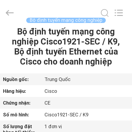
2016
-
2026
LonRise
Equipment
Bộ định tuyến mạng công nghiệp
Co.
Ltd..
All
Bộ định tuyến mạng công
NHÀ
Rights
Reserved.
nghiệp Cisco1921-SEC / K9,
SẢN
Bộ định tuyến Ethernet của
PHẨM
Cisco cho doanh nghiệp
VIDEO
Nguồn gốc:
Trung Quốc
Hàng hiệu:
Cisco
VỀ
Chứng nhận:
CE
CHÚNG
Số mô hình:
Cisco1921-SEC / K9
TÔI
Số lượng đặt
1 đơn vị