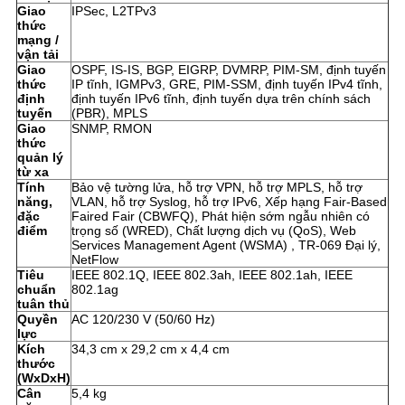
Giao
IPSec, L2TPv3
thức
mạng /
vận tải
Giao
OSPF, IS-IS, BGP, EIGRP, DVMRP, PIM-SM, định tuyến
thức
IP tĩnh, IGMPv3, GRE, PIM-SSM, định tuyến IPv4 tĩnh,
định
định tuyến IPv6 tĩnh, định tuyến dựa trên chính sách
tuyến
(PBR), MPLS
Giao
SNMP, RMON
thức
quản lý
từ xa
Tính
Bảo vệ tường lửa, hỗ trợ VPN, hỗ trợ MPLS, hỗ trợ
năng,
VLAN, hỗ trợ Syslog, hỗ trợ IPv6, Xếp hạng Fair-Based
đặc
Faired Fair (CBWFQ), Phát hiện sớm ngẫu nhiên có
điểm
trọng số (WRED), Chất lượng dịch vụ (QoS), Web
Services Management Agent (WSMA) , TR-069 Đại lý,
NetFlow
Tiêu
IEEE 802.1Q, IEEE 802.3ah, IEEE 802.1ah, IEEE
chuẩn
802.1ag
tuân thủ
Quyền
AC 120/230 V (50/60 Hz)
lực
Kích
34,3 cm x 29,2 cm x 4,4 cm
thước
(WxDxH)
Cân
5,4 kg