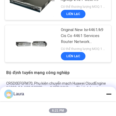
Có thể thương lượng MOQ:1 đơn vị
LIÊN LẠC
Original New Isr4461/k9
Cis Co 4461 Services
Router Network
PouterISR4461/K9
Có thể thương lượng MOQ:1 đơn vị
LIÊN LẠC
Bộ định tuyến mạng công nghiệp
CR5D0EFGFM70, Phụ kiện chuyển mạch Huawei CloudEngine
16800, 24x100/1000Base-X SFP, MACsec, Thẻ linh hoạt
Laura
CR5D0SRUAI70, Bảng điều khiển chính Huawei NetEngine 8000,
bộ nhớ 32G/SRUA-1 TA-F/Bảng xử lý chính A18A
6:21 PM
CR5DSFUIT07F, bộ chuyển mạch dòng CR5DSFUIT của Huawei,