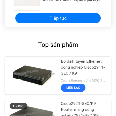
Ethernet của Cisco cho doanh
nghiệp
Tiếp tục
Top sản phẩm
Bộ định tuyến Ethernet
công nghiệp Cisco2911-
SEC / K9
Có thể thương lượng MOQ:1 đơn vị
LIÊN LẠC
Cisco2921-SEC/K9
Router mạng công
nghiệp 2921-SEC/K9