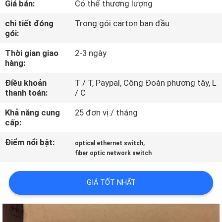
Giá bán:
Có thể thương lượng
CHUYẾN
THAM
chi tiết đóng
Trong gói carton ban đầu
gói:
QUAN
Thời gian giao
2-3 ngày
NHÀ
hàng:
MÁY
Điều khoản
T / T, Paypal, Công Đoàn phương tây, L
thanh toán:
/ C
KIỂM
Khả năng cung
25 đơn vị / tháng
SOÁT
cấp:
CHẤT
Điểm nổi bật:
,
optical ethernet switch
LƯỢNG
fiber optic network switch
GIÁ TỐT NHẤT
LIÊN
HỆ