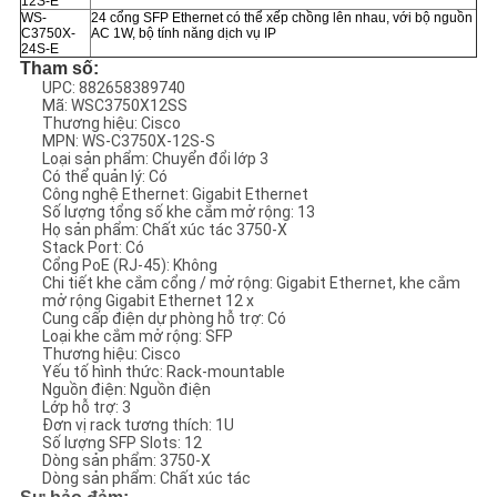
12S-E
WS-
24 cổng SFP Ethernet có thể xếp chồng lên nhau, với bộ nguồn
C3750X-
AC 1W, bộ tính năng dịch vụ IP
24S-E
Tham số:
UPC: 882658389740
Mã: WSC3750X12SS
Thương hiệu: Cisco
MPN: WS-C3750X-12S-S
Loại sản phẩm: Chuyển đổi lớp 3
Có thể quản lý: Có
Công nghệ Ethernet: Gigabit Ethernet
Số lượng tổng số khe cắm mở rộng: 13
Họ sản phẩm: Chất xúc tác 3750-X
Stack Port: Có
Cổng PoE (RJ-45): Không
Chi tiết khe cắm cổng / mở rộng: Gigabit Ethernet, khe cắm
mở rộng Gigabit Ethernet 12 x
Cung cấp điện dự phòng hỗ trợ: Có
Loại khe cắm mở rộng: SFP
Thương hiệu: Cisco
Yếu tố hình thức: Rack-mountable
Nguồn điện: Nguồn điện
Lớp hỗ trợ: 3
Đơn vị rack tương thích: 1U
Số lượng SFP Slots: 12
Dòng sản phẩm: 3750-X
Dòng sản phẩm: Chất xúc tác