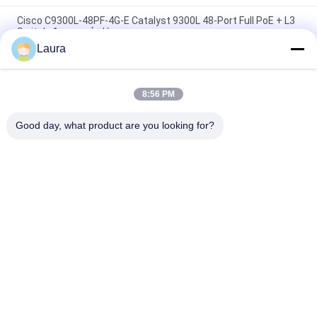
Cisco C9300L-48PF-4G-E Catalyst 9300L 48-Port Full PoE + L3
Switch được quản lý
Laura
Thiết bị chuyển mạch PoE+ Gigabit 48 cổng Cisco Catalyst
9300L-48P-4G-E | Mạng cơ bản
8:56 PM
C9300L-48T-4G-E | Bộ chuyển mạch dữ liệu 48 cổng Cisco
Catalyst 9300L, Đường lên 4G - Bản gốc mới
Good day, what product are you looking for?
Danh mục phổ biến
Tất cả
các
Module Thu Phát 
Thiết Bị Thu Phát 
Quang
Quang SFP
Mô-Đun SFP Của 
Điều Khiển Công 
Cisco
Nghiệp PLC
Mô-Đun SFP Của 
Bộ Chuyển Mạch 
Huawei
Ethernet Của Cisco