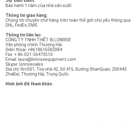
Sự bảo đảm:
Bảo hành 1 năm của nhà sản xuất
Thông tin giao hàng:
Chúng tôi chuyên chở hàng trên toàn thế giới chủ yếu thông qua
DHL, FedEx, EMS.
Thông tin liên lạc:
CÔNG TY TNHH THIẾT BỊ LONRISE
Văn phòng chính Thượng Hải:
Điện thoại: +8618616582084
Fax: + 86-021-56473510
Email: laura@lonriseequipment.com
Skype: lonrisesales
Địa chỉ: Rm501, Tòa nhà 42, Số 415, Đường ShanQuan, 200443
ZhaBei, Thượng Hải, Trung Quốc.
Hình ảnh để tham khảo: