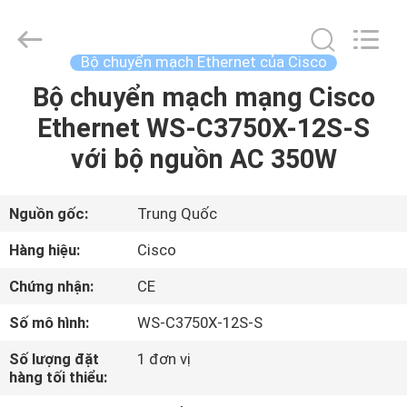
2016
-
2026
LonRise
Equipment
Bộ chuyển mạch Ethernet của Cisco
Co.
Ltd..
All
Bộ chuyển mạch mạng Cisco
NHÀ
Rights
Reserved.
Ethernet WS-C3750X-12S-S
SẢN
với bộ nguồn AC 350W
PHẨM
Nguồn gốc:
Trung Quốc
VIDEO
Hàng hiệu:
Cisco
Chứng nhận:
CE
VỀ
Số mô hình:
WS-C3750X-12S-S
CHÚNG
TÔI
Số lượng đặt
1 đơn vị
hàng tối thiểu: