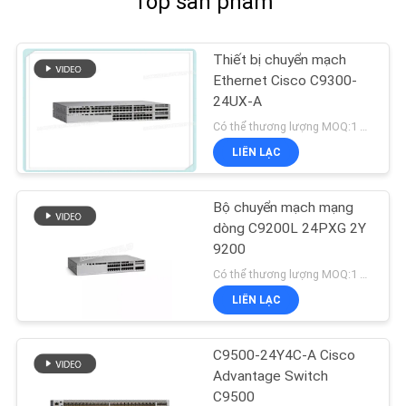
Top sản phẩm
Thiết bị chuyển mạch
Ethernet Cisco C9300-
24UX-A
Có thể thương lượng MOQ:1 đơn vị
LIÊN LẠC
Bộ chuyển mạch mạng
dòng C9200L 24PXG 2Y
9200
Có thể thương lượng MOQ:1 đơn vị
LIÊN LẠC
C9500-24Y4C-A Cisco
Advantage Switch
C9500