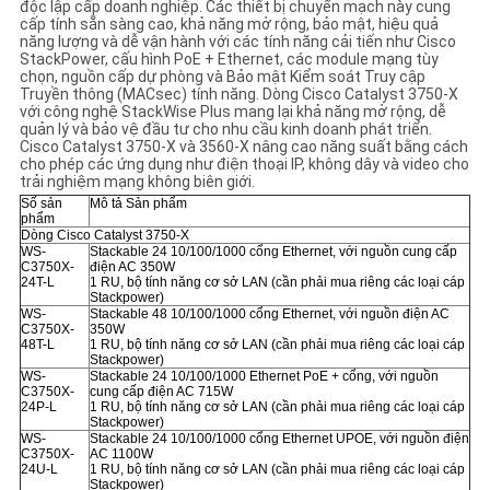
SÁCH
độc lập cấp doanh nghiệp. Các thiết bị chuyển mạch này cung
cấp tính sẵn sàng cao, khả năng mở rộng, bảo mật, hiệu quả
BẢO
năng lượng và dễ vận hành với các tính năng cải tiến như Cisco
StackPower, cấu hình PoE + Ethernet, các module mạng tùy
chọn, nguồn cấp dự phòng và Bảo mật Kiểm soát Truy cập
MẬT
Truyền thông (MACsec) tính năng. Dòng Cisco Catalyst 3750-X
với công nghệ StackWise Plus mang lại khả năng mở rộng, dễ
quản lý và bảo vệ đầu tư cho nhu cầu kinh doanh phát triển.
Cisco Catalyst 3750-X và 3560-X nâng cao năng suất bằng cách
cho phép các ứng dụng như điện thoại IP, không dây và video cho
trải nghiệm mạng không biên giới.
Số sản
Mô tả Sản phẩm
phẩm
Dòng Cisco Catalyst 3750-X
WS-
Stackable 24 10/100/1000 cổng Ethernet, với nguồn cung cấp
C3750X-
điện AC 350W
24T-L
1 RU, bộ tính năng cơ sở LAN (cần phải mua riêng các loại cáp
Stackpower)
WS-
Stackable 48 10/100/1000 cổng Ethernet, với nguồn điện AC
C3750X-
350W
48T-L
1 RU, bộ tính năng cơ sở LAN (cần phải mua riêng các loại cáp
Stackpower)
WS-
Stackable 24 10/100/1000 Ethernet PoE + cổng, với nguồn
C3750X-
cung cấp điện AC 715W
24P-L
1 RU, bộ tính năng cơ sở LAN (cần phải mua riêng các loại cáp
Stackpower)
WS-
Stackable 24 10/100/1000 cổng Ethernet UPOE, với nguồn điện
C3750X-
AC 1100W
24U-L
1 RU, bộ tính năng cơ sở LAN (cần phải mua riêng các loại cáp
Stackpower)