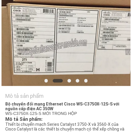
VỚI
CHÚNG
TÔI
TIN
TỨC
CÁC
VỤ
ÁN
Mô tả sản phẩm
Bộ chuyển đổi mạng Ethernet Cisco WS-C3750X-12S-S với
SITEMAP
nguồn cấp điện AC 350W
WS-C3750X-12S-S MỚI TRONG HỘP
Mô tả Sản phẩm:
CHÍNH
Thiết bị chuyển mạch Series Catalyst 3750-X và 3560-X của
Cisco Catalyst là các thiết bị chuyển mạch có thể xếp chồng và