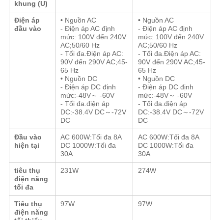
khung (U)
Điện áp
• Nguồn AC
• Nguồn AC
đầu vào
- Điện áp AC định
- Điện áp AC định
mức: 100V đến 240V
mức: 100V đến 240V
AC;50/60 Hz
AC;50/60 Hz
- Tối đa.Điện áp AC:
- Tối đa.Điện áp AC:
90V đến 290V AC;45
-
90V đến 290V AC;45
-
65 Hz
65 Hz
• Nguồn DC
• Nguồn DC
- Điện áp DC định
- Điện áp DC định
mức:
-
48V
～ -
60V
mức:
-
48V
～ -
60V
- Tối đa.điện áp
- Tối đa.điện áp
DC
:
-38.4V DC
～
-72V
DC
:
-38.4V DC
～
-72V
DC
DC
Đầu vào
AC 600W
:
Tối đa 8A
AC 600W
:
Tối đa 8A
hiện tại
DC 1000W
:
Tối đa
DC 1000W
:
Tối đa
30A
30A
tiêu thụ
231W
274W
điện năng
tối đa
Tiêu thụ
97W
97W
điện năng