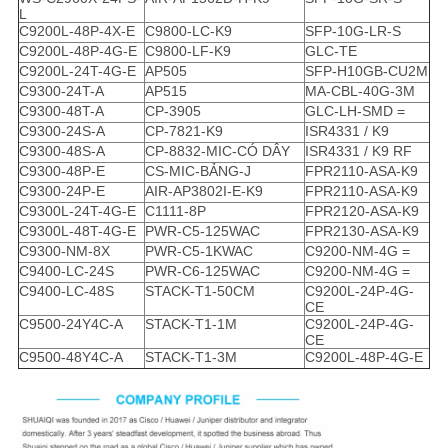
L
C9200L-48P-4X-E
C9800-LC-K9
SFP-10G-LR-S
C9200L-48P-4G-E
C9800-LF-K9
GLC-TE
C9200L-24T-4G-E
AP505
SFP-H10GB-CU2M
C9300-24T-A
AP515
MA-CBL-40G-3M
C9300-48T-A
CP-3905
GLC-LH-SMD =
C9300-24S-A
CP-7821-K9
ISR4331 / K9
C9300-48S-A
CP-8832-MIC-CÓ DÂY
ISR4331 / K9 RF
C9300-48P-E
CS-MIC-BẢNG-J
FPR2110-ASA-K9
C9300-24P-E
AIR-AP3802I-E-K9
FPR2110-ASA-K9
C9300L-24T-4G-E
C1111-8P
FPR2120-ASA-K9
C9300L-48T-4G-E
PWR-C5-125WAC
FPR2130-ASA-K9
C9300-NM-8X
PWR-C5-1KWAC
C9200-NM-4G =
C9400-LC-24S
PWR-C6-125WAC
C9200-NM-4G =
C9400-LC-48S
STACK-T1-50CM
C9200L-24P-4G-
CE
C9500-24Y4C-A
STACK-T1-1M
C9200L-24P-4G-
CE
C9500-48Y4C-A
STACK-T1-3M
C9200L-48P-4G-E