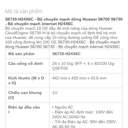
VỚI
CHÚNG
Mô tả sản phẩm
TÔI
S6730-H24X6C - Bộ chuyển mạch dòng Huawei S6700 S6730
- Bộ chuyển mạch internet H24X6C
Bộ chuyển mạch 10 GE đầy đủ tính năng của dòng Huawei
CloudEngine S6730-H là bộ chuyển mạch cố định thế hệ mới
TIN
của Huawei, để cung cấp 10 cổng đường xuống GE cũng như
100 cổng đường lên 100 GE.
S6730-H24X6C - Bộ chuyển mạch
TỨC
dòng Huawei S6700 S6730 - Bộ chuyển mạch internet H24X6C
Mã sản phẩm
S6730-H
24
X6C
Các cổng cố định
24 x 10 Gig SFP +, 6 x 40/100 Gig
CÁC
QSFP28
VỤ
Kích thước (W x D
442 mm x 420 mm x 43,6 mm
x H)
ÁN
Chiều cao khung
1U
(U)
SITEMAP
Điện áp đầu vào
• Nguồn AC
l
- Điện áp AC định mức: 100V đến
240V AC;50/60 Hz
CHÍNH
- Tối đa.Điện áp AC: 90V đến 290V
AC;45
-
65 Hz