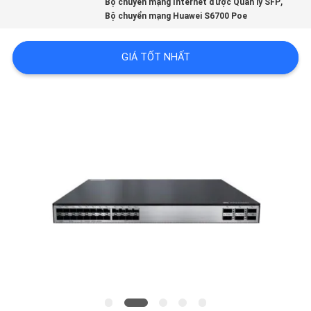
,
Bộ chuyển mạng Internet được Quản lý SFP
CHUYẾN
Bộ chuyển mạng Huawei S6700 Poe
THAM
QUAN
GIÁ TỐT NHẤT
NHÀ
MÁY
KIỂM
SOÁT
CHẤT
LƯỢNG
LIÊN
HỆ