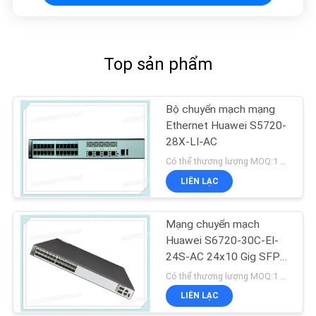
Top sản phẩm
Bộ chuyển mạch mạng
Ethernet Huawei S5720-
28X-LI-AC
Có thể thương lượng MOQ:1 đơn vị
LIÊN LẠC
Mạng chuyển mạch
Huawei S6720-30C-EI-
24S-AC 24x10 Gig SFP +
2x40 Gig QSFP + Cổng
Có thể thương lượng MOQ:1 ĐƠN VỊ
LIÊN LẠC