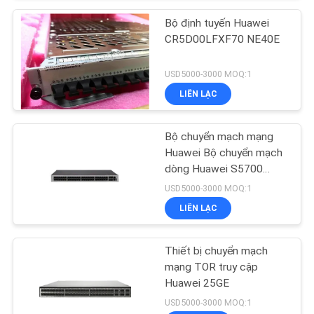
Bộ định tuyến Huawei
CR5D00LFXF70 NE40E
USD5000-3000 MOQ:1
LIÊN LẠC
Bộ chuyển mạch mạng
Huawei Bộ chuyển mạch
dòng Huawei S5700
S5735-L48P4X-A
USD5000-3000 MOQ:1
LIÊN LẠC
Thiết bị chuyển mạch
mạng TOR truy cập
Huawei 25GE
USD5000-3000 MOQ:1