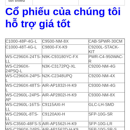
tối thiểu
Cổ phiếu của chúng tôi
hỗ trợ giá tốt
C1000-48P-4G-L
C9500-NM-8X
CAB-SPWR-30CM
C1000-48T-4G-L
C9800-FX-K9
C9200L-STACK-
KIT
WS-C2960X-24TS-
N9K-C93180YC-FX
PWR-C4-950WAC-
LL
R
WS-C2960X-
N3K-C3172PQ-XL
C9200-NM-4G
24PSQ-L
WS-C2960X-24PS-
N2K-C2348UPQ
C9200-NM-4X
L
WS-C2960X-48TS-
AIR-AP1832I-H-K9
C9300-NM-4G
L
WS-C2960L-24PS-
AIR-AP2802I-H-K9
C9300-NM-8X
AP
WS-C2960L-16TS-
C9115AXI-H
GLC-LH-SMD
LL
WS-C2960L-8TS-
C9120AXI-H
SFP-10G-SR
LL
WS-C3560-48FS-S
AIR-AP1562I-H-K9
SFP-10G-LR
WS-C2960X-24PS-
AIR-AP1562D-H-K9
SFP-10G-SR-S