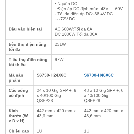
SÁCH
• Nguồn DC
- Điện áp DC định mức:
-
48V
～ -
60V
BẢO
- Tối đa.điện áp DC
:
-38.4V DC
～
-72V DC
MẬT
Đầu vào hiện tại
AC 600W
:
Tối đa 8A
DC 1000W
:
Tối đa 30A
tiêu thụ điện năng
231W
tối đa
Tiêu thụ điện năng
97W
tối thiểu
Mã sản
S6730-H
24
X6C
S6730-H48X6C
phẩm
Các cổng
24 x 10 Gig SFP +, 6
48 x 10 Gig SFP +, 6
cố định
x 40/100 Gig
x 40/100 Gig
QSFP28
QSFP28
Kích
442 mm x 420 mm x
442 mm x 420 mm x
thước (W
43,6 mm
43,6 mm
x D x H)
Chiều cao
1U
1U