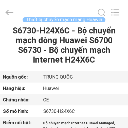
2016
-
2026
LonRise
Equipment
Thiết bị chuyển mạch mạng Huawei
Co.
Ltd..
All
S6730-H24X6C - Bộ chuyển
NHÀ
Rights
Reserved.
mạch dòng Huawei S6700
SẢN
S6730 - Bộ chuyển mạch
PHẨM
Internet H24X6C
VIDEO
Nguồn gốc:
TRUNG QUỐC
Hàng hiệu:
Huawei
VỀ
Chứng nhận:
CE
CHÚNG
Số mô hình:
S6730-H24X6C
TÔI
Điểm nổi bật:
,
Bộ chuyển mạch Internet Huawei Managed