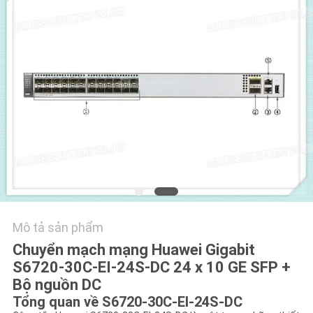
VỚI
CHÚNG
TÔI
TIN
TỨC
CÁC
VỤ
ÁN
Mô tả sản phẩm
Chuyển mạch mạng Huawei Gigabit
SITEMAP
S6720-30C-EI-24S-DC 24 x 10 GE SFP +
Bộ nguồn DC
CHÍNH
Tổng quan về S6720-30C-EI-24S-DC