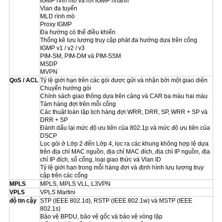
IGMP rình mò và rời IGMP nhanh
Vlan đa tuyến
MLD rình mò
Proxy IGMP
Đa hướng có thể điều khiển
Thống kê lưu lượng truy cập phát đa hướng dựa trên cổng
IGMP v1 / v2 / v3
PIM-SM, PIM-DM và PIM-SSM
MSDP
MVPN
QoS / ACL
Tỷ lệ giới hạn trên các gói được gửi và nhận bởi một giao diện
Chuyển hướng gói
Chính sách giao thông dựa trên cảng và CAR ba màu hai màu
Tám hàng đợi trên mỗi cổng
Các thuật toán lập lịch hàng đợi WRR, DRR, SP, WRR + SP và
DRR + SP
Đánh dấu lại mức độ ưu tiên của 802.1p và mức độ ưu tiên của
DSCP
Lọc gói ở Lớp 2 đến Lớp 4, lọc ra các khung không hợp lệ dựa
trên địa chỉ MAC nguồn, địa chỉ MAC đích, địa chỉ IP nguồn, địa
chỉ IP đích, số cổng, loại giao thức và Vlan ID
Tỷ lệ giới hạn trong mỗi hàng đợi và định hình lưu lượng truy
cập trên các cổng
MPLS
MPLS, MPLS VLL, L3VPN
VPLS
VPLS Martini
độ tin cậy
STP (IEEE 802.1d), RSTP (IEEE 802.1w) và MSTP (IEEE
802.1s)
Bảo vệ BPDU, bảo vệ gốc và bảo vệ vòng lặp