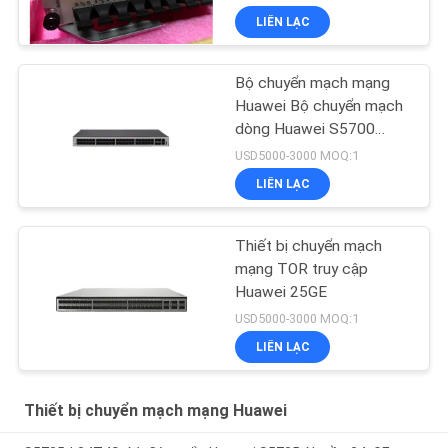
LIÊN LẠC
Bộ chuyển mạch mạng
Huawei Bộ chuyển mạch
dòng Huawei S5700
S5735-L48P4X-A
USD5000-3000 MOQ:1
LIÊN LẠC
Thiết bị chuyển mạch
mạng TOR truy cập
Huawei 25GE
USD5000-3000 MOQ:1
LIÊN LẠC
Thiết bị chuyển mạch mạng Huawei