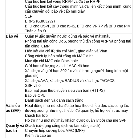
Cấu trúc liên kết vòng RRPP và đa thể RRPP
Cấu trúc liên kết cây thông minh và đa liên kết thông minh, cung
cấp chuyển đổi bảo vệ cấp mili giây
SEP
ERPS (G.8032v2)
BFD cho OSPF, BFD cho IS-IS, BFD cho VRRP và BFD cho PIM
Thân điện tử
Bảo vệ
Quản lý đặc quyền người dùng và bảo vệ mật khẩu
Phòng thủ tấn công DoS, phòng thủ tấn công ARP và phòng thủ
tấn công ICMP
Liên kết địa chỉ IP, địa chỉ MAC, giao diện và Vlan
Cổng cách ly, bảo mật cổng và MAC dính
Mục địa chỉ MAC của Blackhole
Giới hạn số lượng địa chỉ MAC đã học
Xác thực và giới hạn 802.1x về số lượng người dùng trên một
giao diện
Xác thực AAA, xác thực RADIUS và xác thực TACACS
SSH v2.0
Bảo mật giao thức truyền siêu văn bản (HTTPS)
Bảo vệ CPU
Danh sách đen và danh sách trắng
Vải siêu
Hoạt động như nút cha để ảo hóa theo chiều dọc các công tắc
ảo (SVF)
đường xuống như một thiết bị để quản lý, hỗ trợ kiến ​​trúc máy
khách hai lớp
Hỗ trợ như một nút máy khách được quản lý bởi cha mẹ SVF
Quản lý và
iStack (sử dụng cổng dịch vụ làm cổng stack)
bảo trì
Chuyển tiếp cưỡng bức MAC (MFF)
Kiểm tra cáp ảo