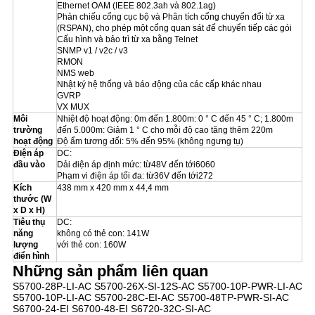
Ethernet OAM (IEEE 802.3ah và 802.1ag)
Phản chiếu cổng cục bộ và Phân tích cổng chuyển đổi từ xa
(RSPAN), cho phép một cổng quan sát để chuyển tiếp các gói
Cấu hình và bảo trì từ xa bằng Telnet
SNMP v1 / v2c / v3
RMON
NMS web
Nhật ký hệ thống và báo động của các cấp khác nhau
GVRP
VX MUX
Môi
Nhiệt độ hoạt động: 0m đến 1.800m: 0 ° C đến 45 ° C;
1.800m
trường
đến 5.000m: Giảm 1 ° C cho mỗi độ cao tăng thêm 220m
hoạt động
Độ ẩm tương đối: 5% đến 95% (không ngưng tụ)
Điện áp
DC:
đầu vào
Dải điện áp định mức: từ48V đến tới6060
Phạm vi điện áp tối đa: từ36V đến tới272
Kích
438 mm x 420 mm x 44,4 mm
thước (W
x D x H)
Tiêu thụ
DC:
năng
không có thẻ con: 141W
lượng
với thẻ con: 160W
điển hình
Những sản phẩm liên quan
S5700-28P-LI-AC S5700-26X-SI-12S-AC S5700-10P-PWR-LI-AC
S5700-10P-LI-AC S5700-28C-EI-AC S5700-48TP-PWR-SI-AC
S6700-24-EI S6700-48-EI S6720-32C-SI-AC