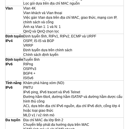
Lọc gói dựa trên địa chỉ MAC nguồn
Vlan
Vlan 4K
Vlan khách và Vlan thoại
Việc gán Vlan dựa trên địa chỉ MAC, giao thức, mạng con IP,
chính sách và cổng
Ánh xạ Vlan 1: 1 và N: 1
QinQ và QinQ chọn lọc
Định tuyến
Định tuyến tĩnh, RIPv1, RIPv2, ECMP và URPF
IPv4
OSPF, IS-IS và BGP
VRRP
Định tuyến dựa trên chính sách
Chính sách định tuyến
Định tuyến
Tuyến tĩnh
IPv6
RIPng
OSPFv3
BGP4 +
ISISv6
Tính năng
Khám phá hàng xóm (ND)
IPv6
PMTU
IPv6 ping, IPv6 tracert và IPv6 Telnet
Đường hầm 6to4, đường hầm ISATAP và đường hầm được cấu
hình thủ công
ACL dựa trên địa chỉ IPv6 nguồn, địa chỉ IPv6 đích, cổng lớp 4
hoặc loại giao thức
MLD v1 / v2 rình mò
Đa tuyến
Địa chỉ MAC đa lớp tĩnh 2
Chuyển tiếp phát đa hướng dựa trên MAC