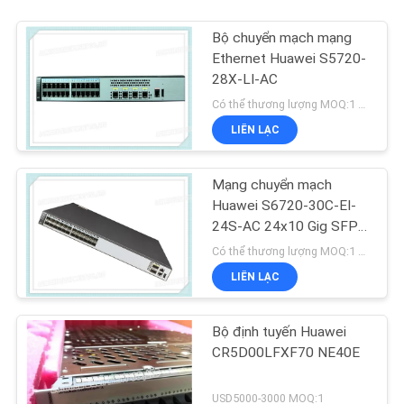
Bộ chuyển mạch mạng
Ethernet Huawei S5720-
28X-LI-AC
Có thể thương lượng MOQ:1 đơn vị
LIÊN LẠC
Mạng chuyển mạch
Huawei S6720-30C-EI-
24S-AC 24x10 Gig SFP +
2x40 Gig QSFP + Cổng
Có thể thương lượng MOQ:1 ĐƠN VỊ
LIÊN LẠC
Bộ định tuyến Huawei
CR5D00LFXF70 NE40E
USD5000-3000 MOQ:1