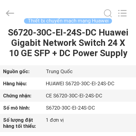
2016
-
2026
LonRise
Equipment
Thiết bị chuyển mạch mạng Huawei
Co.
Ltd..
All
S6720-30C-EI-24S-DC Huawei
NHÀ
Rights
Reserved.
Gigabit Network Switch 24 X
SẢN
10 GE SFP + DC Power Supply
PHẨM
Nguồn gốc:
Trung Quốc
VIDEO
Hàng hiệu:
HUAWEI S6720-30C-EI-24S-DC
Chứng nhận:
CE S6720-30C-EI-24S-DC
VỀ
Số mô hình:
S6720-30C-EI-24S-DC
CHÚNG
TÔI
Số lượng đặt
1 đơn vị
hàng tối thiểu: