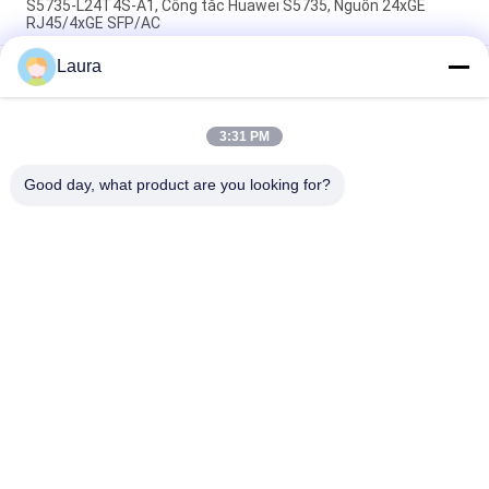
S5735-L24T4S-A1, Công tắc Huawei S5735, Nguồn 24xGE
RJ45/4xGE SFP/AC
Laura
CE6863E-48S6CQ Huawei CloudEngine 6800 48 * 25G SFP28, 6
* 100G QSFP28, 2 * Cung cấp điện AC, cửa ra không khí bên
cổng
3:31 PM
Công tắc CE6881-48S6CQ (48*10G SFP+, 6*100G QSFP28, Bộ
nguồn 2*AC, Cửa vào/ra không khí bên cổng)
Good day, what product are you looking for?
Danh mục phổ biến
Tất cả
các
Module Thu Phát 
Thiết Bị Thu Phát 
Quang
Quang SFP
Mô-Đun SFP Của 
Điều Khiển Công 
Cisco
Nghiệp PLC
Mô-Đun SFP Của 
Bộ Chuyển Mạch 
Huawei
Ethernet Của Cisco
Thiết Bị Chuyển 
Điểm Cuối Hội Nghị 