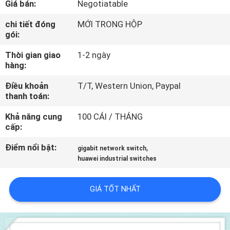
Giá bán:
Negotiatable
CHUYẾN
THAM
chi tiết đóng
MỚI TRONG HỘP
gói:
QUAN
Thời gian giao
1-2 ngày
NHÀ
hàng:
MÁY
Điều khoản
T/T, Western Union, Paypal
thanh toán:
KIỂM
Khả năng cung
100 CÁI / THÁNG
SOÁT
cấp:
CHẤT
Điểm nổi bật:
,
gigabit network switch
LƯỢNG
huawei industrial switches
GIÁ TỐT NHẤT
LIÊN
HỆ