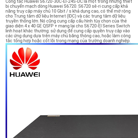
SÁCH
Công tắc Huawei S6720-30C-EI-24S-DC là một trong những thiết
bị chuyển mạch dòng Huawei S6720.
S6720 sê-ri cung cấp khả
năng truy cập máy chủ 10 Gbit / s khả dụng cao, có thể mở rộng
BẢO
cho Trung tâm dữ liệu Internet (IDC) và các trung tâm dữ liệu
truyền thống lớn.
Nó cũng cung cấp cấu hình tùy chọn của thẻ
MẬT
giao diện 4 x 40 GE QSFP + mang lại cho S6720-EI Series Switch
linh hoạt khác thường: sử dụng để cung cấp quyền truy cập vào
các ứng dụng dựa trên máy chủ băng thông cao, hoặc làm công
tắc tổng hợp hoặc cốt lõi trong mạng của trường doanh nghiệp.