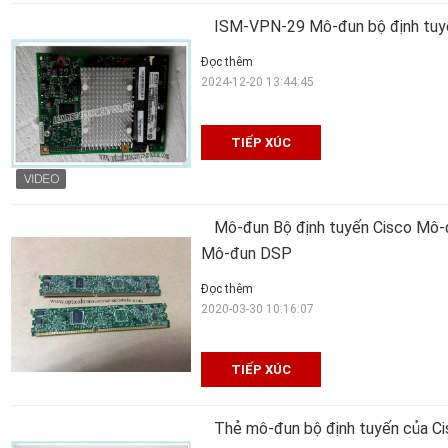
ISM-VPN-29 Mô-đun bộ định tuyế
Đọc thêm
2024-12-20 13:44:45
TIẾP XÚC
Mô-đun Bộ định tuyến Cisco Mô
Mô-đun DSP
Đọc thêm
2020-03-30 10:16:07
TIẾP XÚC
Thẻ mô-đun bộ định tuyến của C