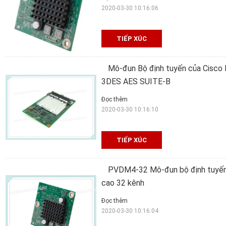
2020-03-30 10:16:06
TIẾP XÚC
Mô-đun Bộ định tuyến của Cisco 
3DES AES SUITE-B
Đọc thêm
2020-03-30 10:16:10
TIẾP XÚC
PVDM4-32 Mô-đun bộ định tuyến 
cao 32 kênh
Đọc thêm
2020-03-30 10:16:04