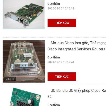
Đọc thêm
2020-03-30 10:16:13
TIẾP XÚC
Mô-đun Cisco Ism gốc, Thẻ mạng
Cisco Integrated Services Routers 
Đọc thêm
2024-12-17 15:17:41
TIẾP XÚC
UC Bundle UC Giấy phép Cisco 
32
Đọc thêm