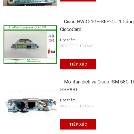
Cisco HWIC-1GE-SFP-CU 1 Cổng
CiscoCard
Đọc thêm
2020-03-30 10:16:21
TIẾP XÚC
Mô-đun dịch vụ Cisco ISM 68G Tố
HSPA-G
Đọc thêm
2020-03-30 10:16:17
TIẾP XÚC