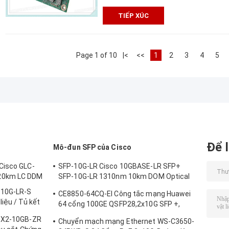
TIẾP XÚC
Page 1 of 10
|<
<<
1
2
3
4
5
Để l
Mô-đun SFP của Cisco
Cisco GLC-
SFP-10G-LR Cisco 10GBASE-LR SFP+
20km LC DDM
SFP-10G-LR 1310nm 10km DOM Optical
Transceiver Module
-10G-LR-S
CE8850-64CQ-EI Công tắc mạng Huawei
iệu / Tủ kết
64 cổng 100GE QSFP28,2x10G SFP +,
không có quạt
c X2-10GB-ZR
Chuyển mạch mạng Ethernet WS-C3650-