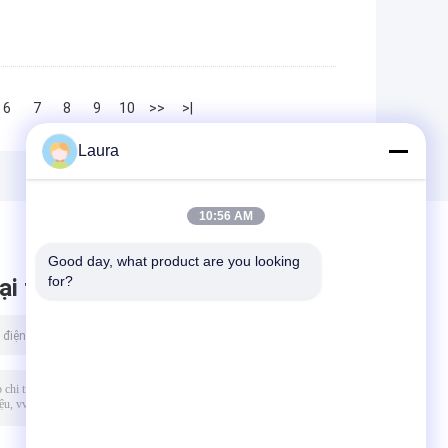
6
7
8
9
10
>>
>|
Laura
10:56 AM
Good day, what product are you looking 
for?
ại tin nhắn