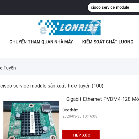
CHUYẾN THAM QUAN NHÀ MÁY
KIỂM SOÁT CHẤT LƯỢNG
ực Tuyến
cisco service module sản xuất trực tuyến
(100)
Gigabit Ethernet PVDM4-128 Mô-
Đọc thêm
2020-03-30 10:16:08
TIẾP XÚC