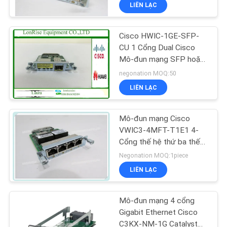
CHUYẾN
LIÊN LẠC
THAM
Cisco HWIC-1GE-SFP-
QUAN
CU 1 Cổng Dual Cisco
NHÀ
Mô-đun mạng SFP hoặc
RJ45 CiscoCard
MÁY
negonation MOQ:50
LIÊN LẠC
KIỂM
Mô-đun mạng Cisco
SOÁT
VWIC3-4MFT-T1E1 4-
CHẤT
Cổng thế hệ thứ ba thế
hệ thứ ba
Negonation MOQ:1piece
LƯỢNG
LIÊN LẠC
LIÊN
Mô-đun mạng 4 cổng
HỆ
Gigabit Ethernet Cisco
C3KX-NM-1G Catalyst