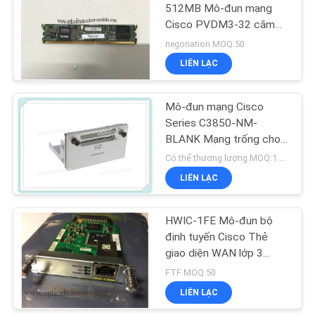
WEB
512MB Mô-đun mạng
Cisco PVDM3-32 cắm
vào hệ số dạng
negonation MOQ:50
CHÍNH
LIÊN LẠC
SÁCH
BẢO
Mô-đun mạng Cisco
Series C3850-NM-
MẬT
BLANK Mạng trống cho
chuyển mạch sê-ri Cisco
Có thể thương lượng MOQ:1 miếng
3850
LIÊN LẠC
HWIC-1FE Mô-đun bộ
định tuyến Cisco Thẻ
giao diện WAN lớp 3
Ethernet nhanh HWIC-
FTF MOQ:50
1FE
LIÊN LẠC