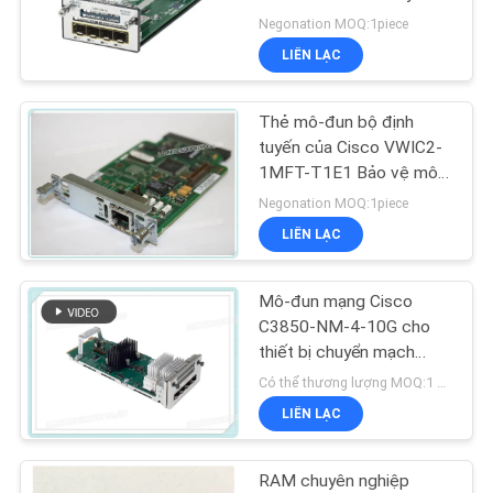
VỚI
3560X 3750X
Negonation MOQ:1piece
CHÚNG
LIÊN LẠC
TÔI
Thẻ mô-đun bộ định
TIN
tuyến của Cisco VWIC2-
1MFT-T1E1 Bảo vệ môi
TỨC
trường 1
Negonation MOQ:1piece
LIÊN LẠC
CÁC
VỤ
Mô-đun mạng Cisco
ÁN
C3850-NM-4-10G cho
thiết bị chuyển mạch
Cisco 3850 Series
Có thể thương lượng MOQ:1 máy pc
SƠ
LIÊN LẠC
ĐỒ
TRANG
RAM chuyên nghiệp