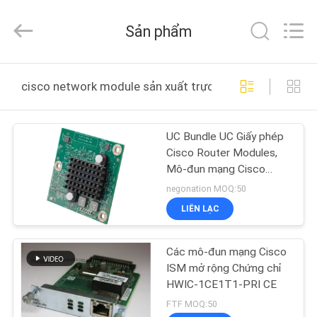
2016
-
2026
Sản phẩm
LonRise
Equipment
Co.
Ltd..
All
NHÀ
Rights
cisco network module sản xuất trực tuyến
Reserved.
SẢN
UC Bundle UC Giấy phép
PHẨM
Cisco Router Modules,
Mô-đun mạng Cisco
VIDEO
PVDM4-32
negonation MOQ:50
LIÊN LẠC
VỀ
Các mô-đun mạng Cisco
CHÚNG
ISM mở rộng Chứng chỉ
TÔI
HWIC-1CE1T1-PRI CE
FTF MOQ:50