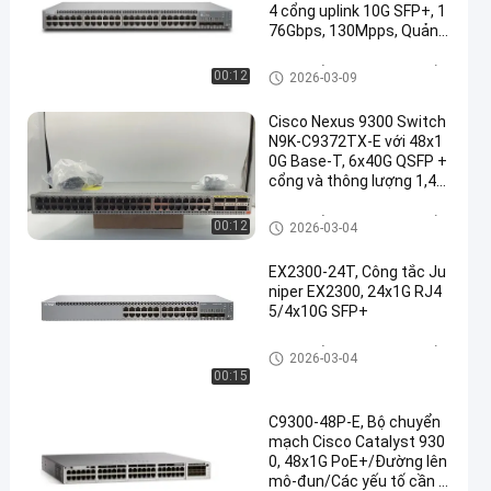
4 cổng uplink 10G SFP+, 1
76Gbps, 130Mpps, Quản l
ý 1RU
Bộ chuyển mạch Ethernet của
00:12
2026-03-09
Cisco
Cisco Nexus 9300 Switch
N9K-C9372TX-E với 48x1
0G Base-T, 6x40G QSFP +
cổng và thông lượng 1,44
Tbps
Bộ chuyển mạch Ethernet của
00:12
2026-03-04
Cisco
EX2300-24T, Công tắc Ju
niper EX2300, 24x1G RJ4
5/4x10G SFP+
Bộ chuyển mạch Ethernet của
2026-03-04
Cisco
00:15
C9300-48P-E, Bộ chuyển
mạch Cisco Catalyst 930
0, 48x1G PoE+/Đường lên
mô-đun/Các yếu tố cần t