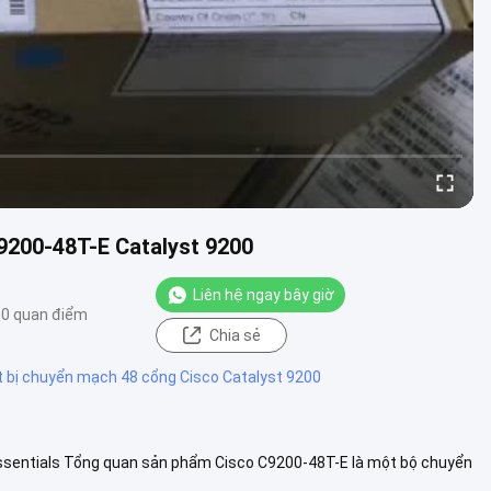
9200-48T-E Catalyst 9200
Liên hệ ngay bây giờ
10 quan điểm
Chia sẻ
t bị chuyển mạch 48 cổng Cisco Catalyst 9200
ssentials Tổng quan sản phẩm Cisco C9200-48T-E là một bộ chuyển
 cấp quyền...
Xem thêm