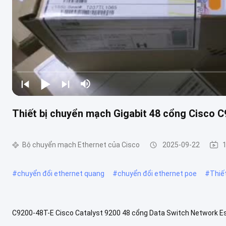
Thiết bị chuyển mạch Gigabit 48 cổng Cisco C
Bộ chuyển mạch Ethernet của Cisco
2025-09-22
#
chuyển đổi ethernet quang
#
chuyển đổi ethernet poe
#
Thiế
C9200-48T-E Cisco Catalyst 9200 48 cổng Data Switch Network E
đổi cấu hình cố định thuộc lớp doanh nghiệp được thiết kế để cung