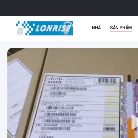
NHÀ
SẢN PHẨM
TIN TỨC
CÁC VỤ 