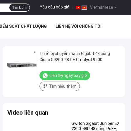
Yêu cầu báo giá
|
Vietnamese
Tìm kiếm
KIỂM SOÁT CHẤT LƯỢNG
LIÊN HỆ VỚI CHÚNG TÔI
Thiết bị chuyển mạch Gigabit 48 cổng
Cisco C9200-48T-E Catalyst 9200
Liên hệ ngay bây giờ
Tìm hiểu thêm
Video liên quan
Switch Gigabit Juniper EX
2300-48P 48 cổng PoE+,