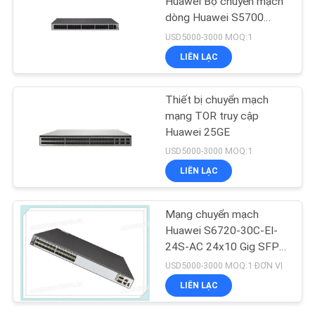
Huawei Bộ chuyển mạch
dòng Huawei S5700
S5735-L48P4X-A
USD5000-3000 MOQ:1
LIÊN LẠC
Thiết bị chuyển mạch
mạng TOR truy cập
Huawei 25GE
USD5000-3000 MOQ:1
LIÊN LẠC
Mạng chuyển mạch
Huawei S6720-30C-EI-
24S-AC 24x10 Gig SFP +
2x40 Gig QSFP + Cổng
USD5000-3000 MOQ:1 ĐƠN VỊ
LIÊN LẠC