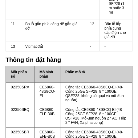
SFP28
(1
m hoặc 3
m)
11
Ba lỗ gắn phía cổng để gắn giá
12
Bốn lỗ lắp
đỡ
phía cung
cấp điện cho
giá đỡ
13
Vít mặt đất
-
-
Thông tin đặt hàng
Một phần
Mô hình
Phần mô tả
số
phần
02350SRA
CE6860-
Công tắc CE6860-48S8CQ-EI (48-
48S8CQ-
Cổng 25GE SFP28, 8 * 100GE
EI
QSFP28, không có quạt và mô-đun
nguồn)
02350SBQ
CE6860-
Công tắc CE6860-48S8CQ-EI (48-
EI-F-B0B
Cổng 25GE SFP28, 8 * 100GE
QSFP28, Mô-đun nguồn 2 * AC, Hộp
2 * FAN, Xả phía cổng)
02350SBR
CE6860-
Công tắc CE6860-48S8CQ-EI (48-
EI-B-B0B
Cổng 25GE SFP28, 8 * 100GE