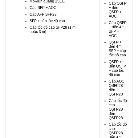
Mô-đun quang 25GE
Cáp QSFP
+ đến
Cáp SFP + AOC
QSFP +
Cáp AFP SFP28
AOC
SFP + cáp tốc độ cao
Cáp QSFP
+ đến 4 *
Cáp tốc độ cao SFP28
(1 m
SFP +
hoặc 3 m)
AOC
QSFP +
đến 4 *
SFP + cáp
tốc độ cao
QSFP +
đến QSFP
+ cáp tốc
độ cao
Cáp AOC
QSFP28
đến
QSFP28
Cáp tốc độ
cao
QSFP28
đến
QSFP28
Cáp tốc độ
cao
QSFP28
đến 4 *