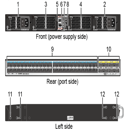
WEB
CHÍNH
SÁCH
BẢO
MẬT