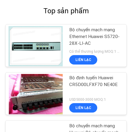
Top sản phẩm
Bộ chuyển mạch mạng
Ethernet Huawei S5720-
28X-LI-AC
Có thể thương lượng MOQ:1 đơn vị
LIÊN LẠC
Bộ định tuyến Huawei
CR5D00LFXF70 NE40E
USD5000-3000 MOQ:1
LIÊN LẠC
Bộ chuyển mạch mạng