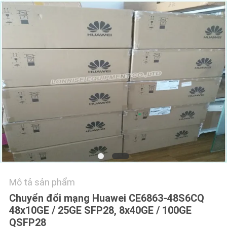
VỚI
CHÚNG
TÔI
TIN
TỨC
CÁC
VỤ
ÁN
SƠ
Mô tả sản phẩm
Chuyển đổi mạng Huawei CE6863-48S6CQ
ĐỒ
48x10GE / 25GE SFP28, 8x40GE / 100GE
TRANG
QSFP28