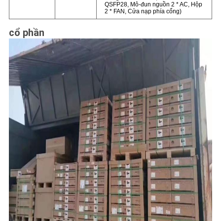
QSFP28, Mô-đun nguồn 2 * AC, Hộp
2 * FAN, Cửa nạp phía cổng)
cổ phần