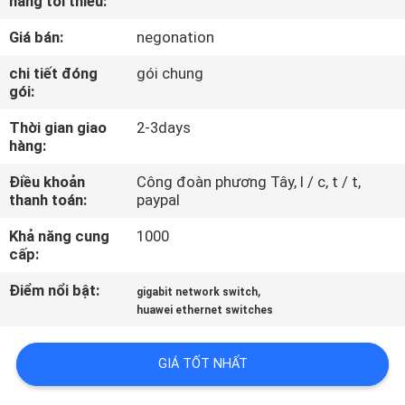
hàng tối thiểu:
CHUYẾN
Giá bán:
negonation
THAM
QUAN
chi tiết đóng
gói chung
gói:
NHÀ
Thời gian giao
2-3days
MÁY
hàng:
Điều khoản
Công đoàn phương Tây, l / c, t / t,
KIỂM
thanh toán:
paypal
SOÁT
Khả năng cung
1000
CHẤT
cấp:
LƯỢNG
Điểm nổi bật:
,
gigabit network switch
huawei ethernet switches
LIÊN
GIÁ TỐT NHẤT
HỆ