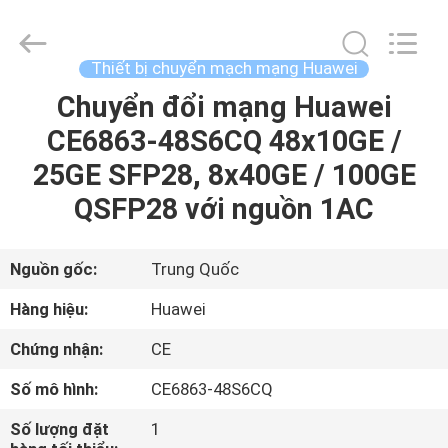
2016
-
2026
LonRise
Equipment
Thiết bị chuyển mạch mạng Huawei
Co.
Ltd..
All
Chuyển đổi mạng Huawei
NHÀ
Rights
Reserved.
CE6863-48S6CQ 48x10GE /
SẢN
25GE SFP28, 8x40GE / 100GE
PHẨM
QSFP28 với nguồn 1AC
VIDEO
Nguồn gốc:
Trung Quốc
Hàng hiệu:
Huawei
VỀ
Chứng nhận:
CE
CHÚNG
Số mô hình:
CE6863-48S6CQ
TÔI
Số lượng đặt
1