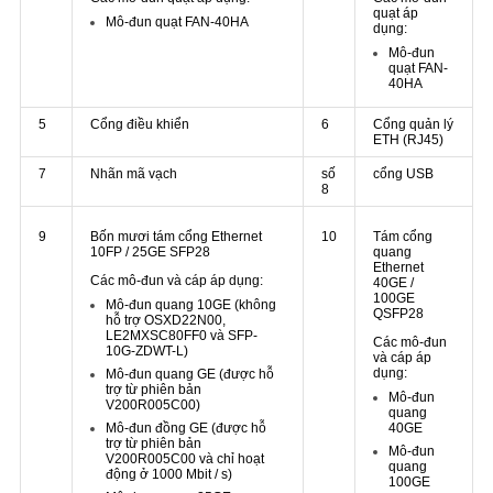
quạt áp
Mô-đun quạt FAN-40HA
dụng:
Mô-đun
quạt FAN-
40HA
5
Cổng điều khiển
6
Cổng quản lý
ETH (RJ45)
7
Nhãn mã vạch
số
cổng USB
8
9
Bốn mươi tám cổng Ethernet
10
Tám cổng
10FP / 25GE SFP28
quang
Ethernet
Các mô-đun và cáp áp dụng:
40GE /
100GE
Mô-đun quang 10GE
(không
QSFP28
hỗ trợ OSXD22N00,
LE2MXSC80FF0 và SFP-
Các mô-đun
10G-ZDWT-L)
và cáp áp
dụng:
Mô-đun quang GE
(được hỗ
trợ từ phiên bản
Mô-đun
V200R005C00)
quang
40GE
Mô-đun đồng GE
(được hỗ
trợ từ phiên bản
Mô-đun
V200R005C00 và chỉ hoạt
quang
động ở 1000 Mbit / s)
100GE