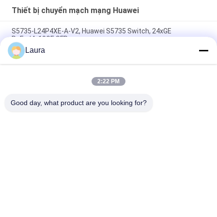
Thiết bị chuyển mạch mạng Huawei
S5735-L24P4XE-A-V2, Huawei S5735 Switch, 24xGE
PoE+/4x10GE SFP+
Laura
S6730-H48X6C-V2, Huawei CloudEngine S6730-H Switch,
48x10GE electric/6x100GE QSFP28/2xAC PSU
2:22 PM
S5731-S48T4X, Công tắc Huawei S5731, 48xGE RJ45/4x10GE
SFP+/Không có PSU
Good day, what product are you looking for?
Danh mục phổ biến
Tất cả
các
Module Thu Phát 
Thiết Bị Thu Phát 
Quang
Quang SFP
Mô-Đun SFP Của 
Điều Khiển Công 
Cisco
Nghiệp PLC
Mô-Đun SFP Của 
Bộ Chuyển Mạch 